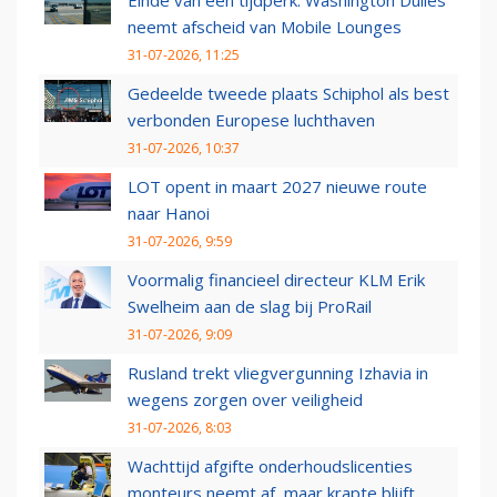
Einde van een tijdperk: Washington Dulles
neemt afscheid van Mobile Lounges
31-07-2026, 11:25
Gedeelde tweede plaats Schiphol als best
verbonden Europese luchthaven
31-07-2026, 10:37
LOT opent in maart 2027 nieuwe route
naar Hanoi
31-07-2026, 9:59
Voormalig financieel directeur KLM Erik
Swelheim aan de slag bij ProRail
31-07-2026, 9:09
Rusland trekt vliegvergunning Izhavia in
wegens zorgen over veiligheid
31-07-2026, 8:03
Wachttijd afgifte onderhoudslicenties
monteurs neemt af, maar krapte blijft