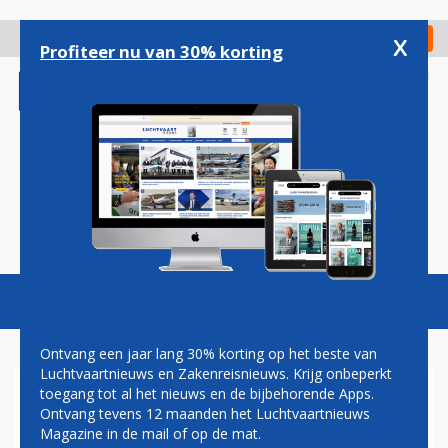
Overslaan
en
x
Digitaal Magazine
Registreer
Check in
naar
Profiteer nu van 30% korting
de
inhoud
gaan
Magazine
Podcasts
Vacatures
Toggl
naviga
Ontvang een jaar lang 30% korting op het beste van
Luchtvaartnieuws en Zakenreisnieuws. Krijg onbeperkt
toegang tot al het nieuws en de bijbehorende Apps.
AIR FRANCE-KLM WERFT 500
Ontvang tevens 12 maanden het Luchtvaartnieuws
TOT 600 NIEUWE PILOTEN
Magazine in de mail of op de mat.