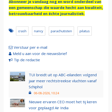
Abonneer je vandaag nog en word onderdeel van
een gemeenschap die waarde hecht aan kwaliteit,
betrouwbaarheid en échte journalistiek.
crash
nancy
parachutisten
pilatus
Verstuur per e-mail
Meld u aan voor de nieuwsbrief
Tip de redactie
TUI breidt uit op ABC-eilanden: volgend
jaar meer rechtstreekse vluchten vanaf
Schiphol
06-08-2026, 10:24
Nieuwe ervaren CEO moet het tij keren
voor geplaagd Air India