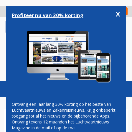
Overslaan
en
x
Digitaal Magazine
Registreer
Check in
naar
Profiteer nu van 30% korting
de
inhoud
gaan
Magazine
Podcasts
Vacatures
Toggl
naviga
Ontvang een jaar lang 30% korting op het beste van
Luchtvaartnieuws en Zakenreisnieuws. Krijg onbeperkt
toegang tot al het nieuws en de bijbehorende Apps.
ELF DODEN BIJ
Ontvang tevens 12 maanden het Luchtvaartnieuws
VLIEGTUIGCRASH NANCY
Magazine in de mail of op de mat.