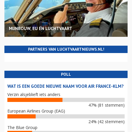
MIJNBOUW, EU EN LUCHTVAART
PARTNERS VAN LUCHTVAARTNIEUWS.NL!
POLL
WAT IS EEN GOEDE NIEUWE NAAM VOOR AIR FRANCE-KLM?
Verzin alsjeblieft iets anders
47% (81 stemmen)
European Airlines Group (EAG)
24% (42 stemmen)
The Blue Group