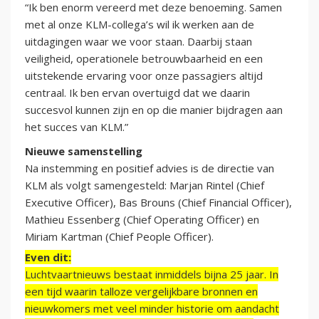
“Ik ben enorm vereerd met deze benoeming. Samen
met al onze KLM-collega’s wil ik werken aan de
uitdagingen waar we voor staan. Daarbij staan
veiligheid, operationele betrouwbaarheid en een
uitstekende ervaring voor onze passagiers altijd
centraal. Ik ben ervan overtuigd dat we daarin
succesvol kunnen zijn en op die manier bijdragen aan
het succes van KLM.”
Nieuwe samenstelling
Na instemming en positief advies is de directie van
KLM als volgt samengesteld: Marjan Rintel (Chief
Executive Officer), Bas Brouns (Chief Financial Officer),
Mathieu Essenberg (Chief Operating Officer) en
Miriam Kartman (Chief People Officer).
Even dit:
Luchtvaartnieuws bestaat inmiddels bijna 25 jaar. In
een tijd waarin talloze vergelijkbare bronnen en
nieuwkomers met veel minder historie om aandacht