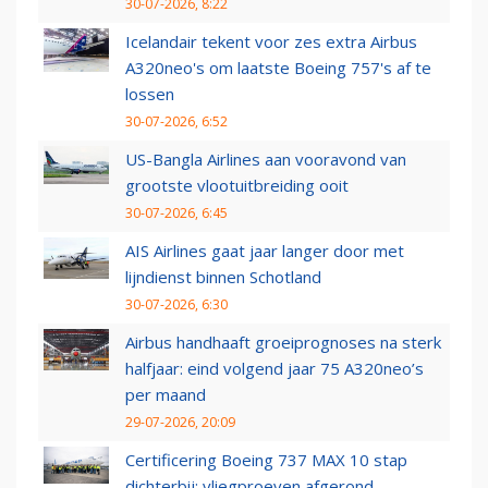
30-07-2026, 8:22
Icelandair tekent voor zes extra Airbus
A320neo's om laatste Boeing 757's af te
lossen
30-07-2026, 6:52
US-Bangla Airlines aan vooravond van
grootste vlootuitbreiding ooit
30-07-2026, 6:45
AIS Airlines gaat jaar langer door met
lijndienst binnen Schotland
30-07-2026, 6:30
Airbus handhaaft groeiprognoses na sterk
halfjaar: eind volgend jaar 75 A320neo’s
per maand
29-07-2026, 20:09
Certificering Boeing 737 MAX 10 stap
dichterbij: vliegproeven afgerond