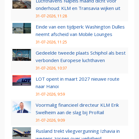
Luchthavens Napels maand dicht voor
onderhoud: KLM en Transavia wijken uit
31-07-2026, 11:28
Einde van een tijdperk: Washington Dulles
neemt afscheid van Mobile Lounges
31-07-2026, 11:25
Gedeelde tweede plaats Schiphol als best
verbonden Europese luchthaven
31-07-2026, 10:37
LOT opent in maart 2027 nieuwe route
naar Hanoi
31-07-2026, 9:59
Voormalig financieel directeur KLM Erik
Swelheim aan de slag bij ProRail
31-07-2026, 9:09
Rusland trekt vliegvergunning Izhavia in
wegens zorgen over veiligheid