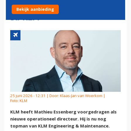
OPERATIONEEL DIRECTEUR
Bekijk aanbieding
BIJ KLM
25 juni 2026 - 12:31 | Door:
Klaas-Jan van Woerkom
|
Foto: KLM
KLM heeft Mathieu Essenberg voorgedragen als
nieuwe operationeel directeur. Hij is nu nog
topman van KLM Engineering & Maintenance.