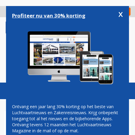
Overslaan
en
x
Digitaal Magazine
Registreer
Check in
naar
Profiteer nu van 30% korting
de
inhoud
gaan
Magazine
Podcasts
Vacatures
Toggl
naviga
Ontvang een jaar lang 30% korting op het beste van
Luchtvaartnieuws en Zakenreisnieuws. Krijg onbeperkt
toegang tot al het nieuws en de bijbehorende Apps.
MATHIEU ESSENBERG VOLGT
Ontvang tevens 12 maanden het Luchtvaartnieuws
MAARTEN STIENEN OP ALS
Magazine in de mail of op de mat.