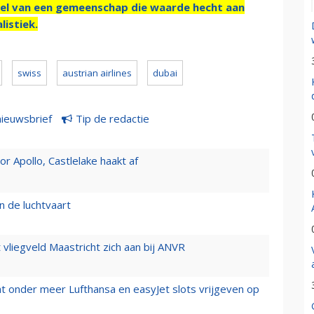
el van een gemeenschap die waarde hecht aan
listiek.
swiss
austrian airlines
dubai
nieuwsbrief
Tip de redactie
 Apollo, Castlelake haakt af
n de luchtvaart
t vliegveld Maastricht zich aan bij ANVR
t onder meer Lufthansa en easyJet slots vrijgeven op