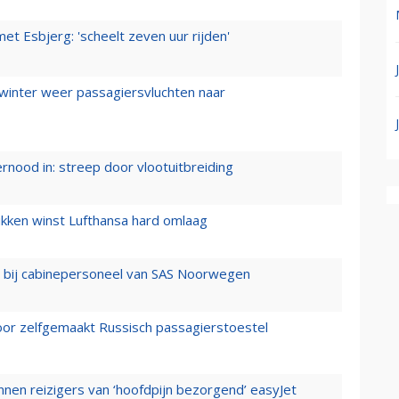
t Esbjerg: 'scheelt zeven uur rijden'
 winter weer passagiersvluchten naar
ernood in: streep door vlootuitbreiding
ukken winst Lufthansa hard omlaag
 bij cabinepersoneel van SAS Noorwegen
voor zelfgemaakt Russisch passagierstoestel
nen reizigers van ‘hoofdpijn bezorgend’ easyJet