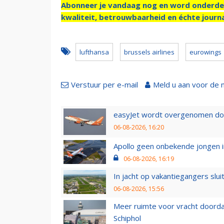
Abonneer je vandaag nog en word onderde
kwaliteit, betrouwbaarheid en échte journa
lufthansa
brussels airlines
eurowings
Verstuur per e-mail
Meld u aan voor de 
easyJet wordt overgenomen door
06-08-2026, 16:20
Apollo geen onbekende jongen i
06-08-2026, 16:19
In jacht op vakantiegangers slui
06-08-2026, 15:56
Meer ruimte voor vracht doorda
Schiphol