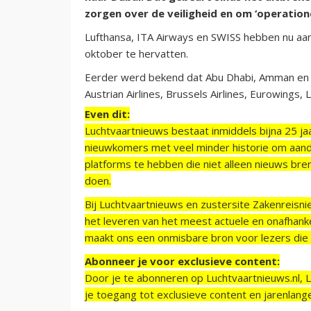
zorgen over de veiligheid en om ‘operation
Lufthansa, ITA Airways en SWISS hebben nu aan
oktober te hervatten.
Eerder werd bekend dat Abu Dhabi, Amman en M
Austrian Airlines, Brussels Airlines, Eurowing
Even dit:
Luchtvaartnieuws bestaat inmiddels bijna 25 jaa
nieuwkomers met veel minder historie om aand
platforms te hebben die niet alleen nieuws bre
doen.
Bij Luchtvaartnieuws en zustersite Zakenreisn
het leveren van het meest actuele en onafhankel
maakt ons een onmisbare bron voor lezers die g
Abonneer je voor exclusieve content:
Door je te abonneren op Luchtvaartnieuws.nl, 
je toegang tot exclusieve content en jarenlang