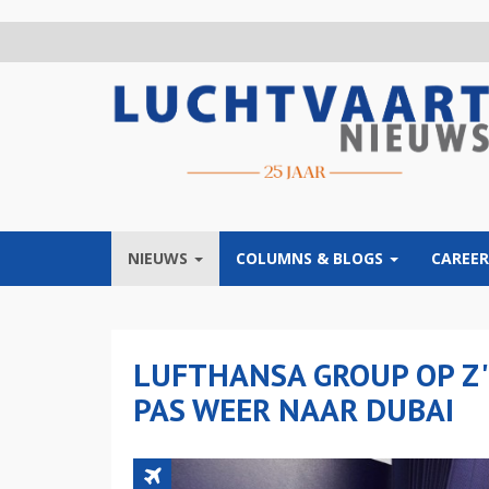
Overslaan
en
naar
de
inhoud
gaan
NIEUWS
COLUMNS & BLOGS
CAREER
LUFTHANSA GROUP OP Z'
PAS WEER NAAR DUBAI