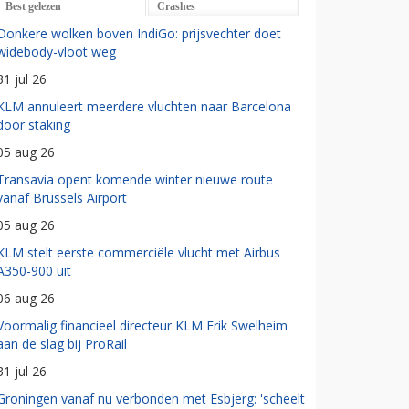
Best gelezen
Crashes
Donkere wolken boven IndiGo: prijsvechter doet
widebody-vloot weg
31 jul 26
KLM annuleert meerdere vluchten naar Barcelona
door staking
05 aug 26
Transavia opent komende winter nieuwe route
vanaf Brussels Airport
05 aug 26
KLM stelt eerste commerciële vlucht met Airbus
A350-900 uit
06 aug 26
Voormalig financieel directeur KLM Erik Swelheim
aan de slag bij ProRail
31 jul 26
Groningen vanaf nu verbonden met Esbjerg: 'scheelt