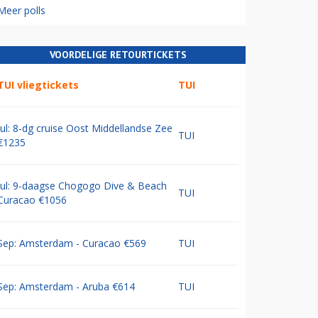
Meer polls
VOORDELIGE RETOURTICKETS
TUI vliegtickets
TUI
Jul: 8-dg cruise Oost Middellandse Zee
TUI
€1235
Jul: 9-daagse Chogogo Dive & Beach
TUI
Curacao €1056
Sep: Amsterdam - Curacao €569
TUI
Sep: Amsterdam - Aruba €614
TUI