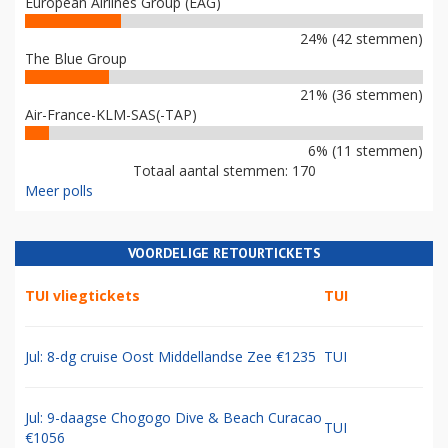
European Airlines Group (EAG)
24% (42 stemmen)
The Blue Group
21% (36 stemmen)
Air-France-KLM-SAS(-TAP)
6% (11 stemmen)
Totaal aantal stemmen: 170
Meer polls
VOORDELIGE RETOURTICKETS
TUI vliegtickets
TUI
Jul: 8-dg cruise Oost Middellandse Zee €1235
TUI
Jul: 9-daagse Chogogo Dive & Beach Curacao
TUI
€1056