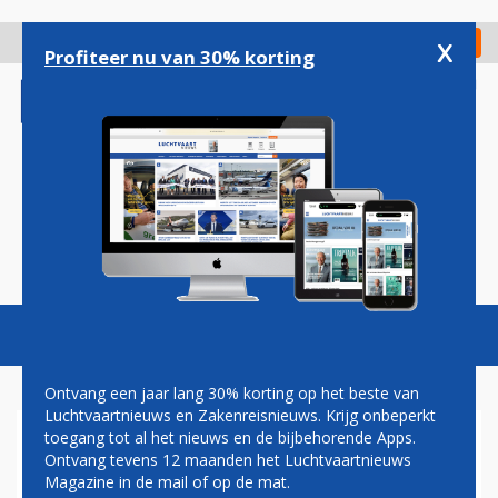
Overslaan
en
x
Digitaal Magazine
Registreer
Check in
naar
Profiteer nu van 30% korting
de
inhoud
gaan
Magazine
Podcasts
Vacatures
Toggl
naviga
Ontvang een jaar lang 30% korting op het beste van
Luchtvaartnieuws en Zakenreisnieuws. Krijg onbeperkt
toegang tot al het nieuws en de bijbehorende Apps.
SWISS
Ontvang tevens 12 maanden het Luchtvaartnieuws
Magazine in de mail of op de mat.