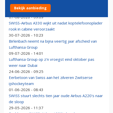
SWISS hakt knoop door: maatschappij gaat afscheid
Bekijk aanbieding
nemen van A220-100-vloot
07-08-2026 - 09:09
SWISS-Airbus A330 wijkt uit nadat koptelefoonoplader
rook in cabine veroorzaakt
30-07-2026 - 10:23
Birlenbach neemt na bijna veertig jaar afscheid van
Lufthansa Group
09-07-2026 - 14:01
Lufthansa Group op z'n vroegst eind oktober pas
weer naar Dubai
24-06-2026 - 09:25
Eerbetoon van Swiss aan het zilveren Zwitserse
ijshockeyteam
01-06-2026 - 08:43
SWISS stuurt slechts tien jaar oude Airbus A220's naar
de sloop
29-05-2026 - 11:37