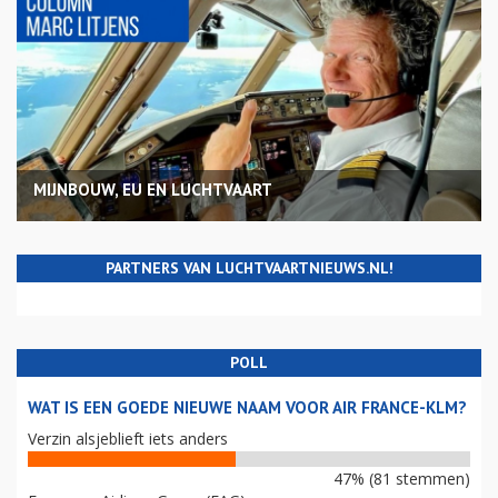
MIJNBOUW, EU EN LUCHTVAART
PARTNERS VAN LUCHTVAARTNIEUWS.NL!
POLL
WAT IS EEN GOEDE NIEUWE NAAM VOOR AIR FRANCE-KLM?
Verzin alsjeblieft iets anders
47% (81 stemmen)