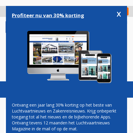
Overslaan
en
x
Digitaal Magazine
Registreer
Check in
naar
Profiteer nu van 30% korting
de
inhoud
gaan
Magazine
Podcasts
Vacatures
Toggl
naviga
Ontvang een jaar lang 30% korting op het beste van
Luchtvaartnieuws en Zakenreisnieuws. Krijg onbeperkt
toegang tot al het nieuws en de bijbehorende Apps.
SWISS
Ontvang tevens 12 maanden het Luchtvaartnieuws
Magazine in de mail of op de mat.