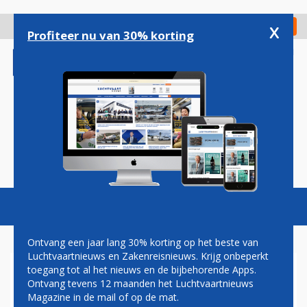
Overslaan
en
x
Digitaal Magazine
Registreer
Check in
naar
Profiteer nu van 30% korting
de
inhoud
gaan
Magazine
Podcasts
Vacatures
Toggl
naviga
Ontvang een jaar lang 30% korting op het beste van
Luchtvaartnieuws en Zakenreisnieuws. Krijg onbeperkt
toegang tot al het nieuws en de bijbehorende Apps.
SWISS BREIDT NETWERK UIT
Ontvang tevens 12 maanden het Luchtvaartnieuws
MET BREMEN
Magazine in de mail of op de mat.