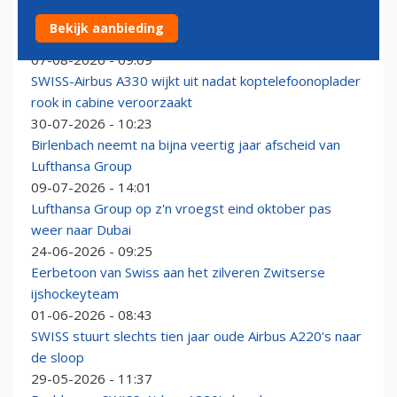
SWISS hakt knoop door: maatschappij gaat afscheid
Bekijk aanbieding
nemen van A220-100-vloot
07-08-2026 - 09:09
SWISS-Airbus A330 wijkt uit nadat koptelefoonoplader
rook in cabine veroorzaakt
30-07-2026 - 10:23
Birlenbach neemt na bijna veertig jaar afscheid van
Lufthansa Group
09-07-2026 - 14:01
Lufthansa Group op z'n vroegst eind oktober pas
weer naar Dubai
24-06-2026 - 09:25
Eerbetoon van Swiss aan het zilveren Zwitserse
ijshockeyteam
01-06-2026 - 08:43
SWISS stuurt slechts tien jaar oude Airbus A220's naar
de sloop
29-05-2026 - 11:37