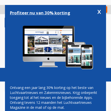
Overslaan
en
x
Digitaal Magazine
Registreer
Check in
naar
Profiteer nu van 30% korting
de
inhoud
gaan
Magazine
Podcasts
Vacatures
Toggl
naviga
Ontvang een jaar lang 30% korting op het beste van
Luchtvaartnieuws en Zakenreisnieuws. Krijg onbeperkt
toegang tot al het nieuws en de bijbehorende Apps.
SWISS
Ontvang tevens 12 maanden het Luchtvaartnieuws
Magazine in de mail of op de mat.