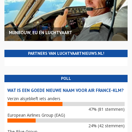
MIJNBOUW, EU EN LUCHTVAART
PARTNERS VAN LUCHTVAARTNIEUWS.NL!
POLL
WAT IS EEN GOEDE NIEUWE NAAM VOOR AIR FRANCE-KLM?
Verzin alsjeblieft iets anders
47% (81 stemmen)
European Airlines Group (EAG)
24% (42 stemmen)
The Blue Group