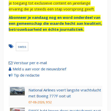
je toegang tot exclusieve content en jarenlange
ervaring die je steeds een stap voorsprong geeft.
Abonneer je vandaag nog en word onderdeel van
een gemeenschap die waarde hecht aan kwaliteit,
betrouwbaarheid en échte journalistiek.
swiss
Verstuur per e-mail
Meld u aan voor de nieuwsbrief
Tip de redactie
National Airlines voert langste vrachtvlucht
met Boeing 777F ooit uit
07-08-2026, 9:52
SWISS hakt knoop door: maatschappij gaat