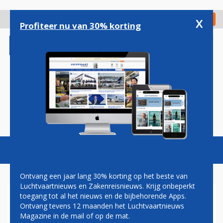
Overslaan
en
x
Digitaal Magazine
Registreer
Check in
naar
Profiteer nu van 30% korting
de
inhoud
gaan
Magazine
Podcasts
Vacatures
Toggl
naviga
Ontvang een jaar lang 30% korting op het beste van
Luchtvaartnieuws en Zakenreisnieuws. Krijg onbeperkt
toegang tot al het nieuws en de bijbehorende Apps.
FOUTJE BIJ SWISS:
Ontvang tevens 12 maanden het Luchtvaartnieuws
BEOORDELINGEN PILOTEN IN
Magazine in de mail of op de mat.