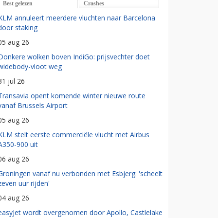
Best gelezen
Crashes
KLM annuleert meerdere vluchten naar Barcelona
door staking
05 aug 26
Donkere wolken boven IndiGo: prijsvechter doet
widebody-vloot weg
31 jul 26
Transavia opent komende winter nieuwe route
vanaf Brussels Airport
05 aug 26
KLM stelt eerste commerciële vlucht met Airbus
A350-900 uit
06 aug 26
Groningen vanaf nu verbonden met Esbjerg: 'scheelt
zeven uur rijden'
04 aug 26
easyJet wordt overgenomen door Apollo, Castlelake