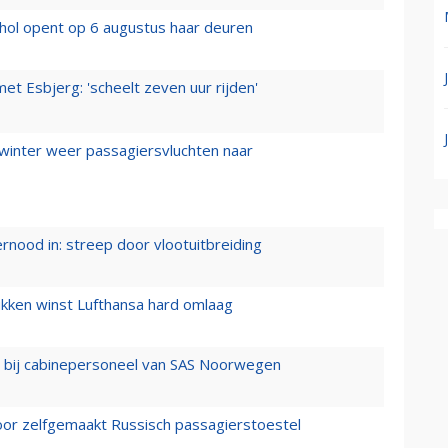
hol opent op 6 augustus haar deuren
t Esbjerg: 'scheelt zeven uur rijden'
 winter weer passagiersvluchten naar
ernood in: streep door vlootuitbreiding
ukken winst Lufthansa hard omlaag
 bij cabinepersoneel van SAS Noorwegen
voor zelfgemaakt Russisch passagierstoestel