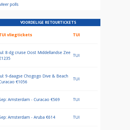
Meer polls
VOORDELIGE RETOURTICKETS
TUI vliegtickets
TUI
Jul: 8-dg cruise Oost Middellandse Zee
TUI
€1235
Jul: 9-daagse Chogogo Dive & Beach
TUI
Curacao €1056
Sep: Amsterdam - Curacao €569
TUI
Sep: Amsterdam - Aruba €614
TUI