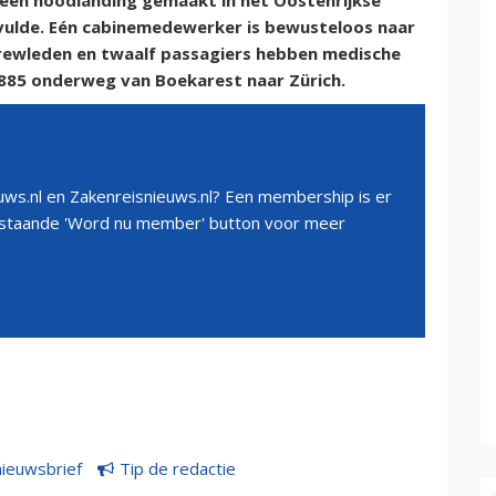
een noodlanding gemaakt in het Oostenrijkse
 vulde. Eén cabinemedewerker is bewusteloos naar
crewleden en twaalf passagiers hebben medische
1885 onderweg van Boekarest naar Zürich.
ws.nl en Zakenreisnieuws.nl? Een membership is er
erstaande 'Word nu member' button voor meer
nieuwsbrief
Tip de redactie