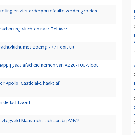
elling en ziet orderportefeuille verder groeien
chorting vluchten naar Tel Aviv
vrachtvlucht met Boeing 777F ooit uit
happij gaat afscheid nemen van A220-100-vloot
 Apollo, Castlelake haakt af
n de luchtvaart
t vliegveld Maastricht zich aan bij ANVR