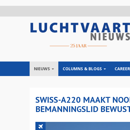
Overslaan
en
naar
de
inhoud
gaan
NIEUWS
COLUMNS & BLOGS
CAREER
SWISS-A220 MAAKT NOOD
BEMANNINGSLID BEWUST