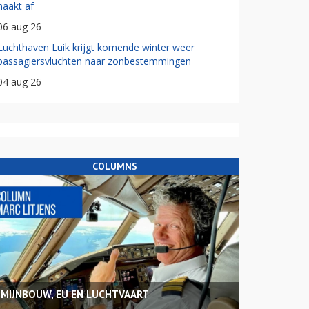
haakt af
06 aug 26
Luchthaven Luik krijgt komende winter weer
passagiersvluchten naar zonbestemmingen
04 aug 26
COLUMNS
MIJNBOUW, EU EN LUCHTVAART