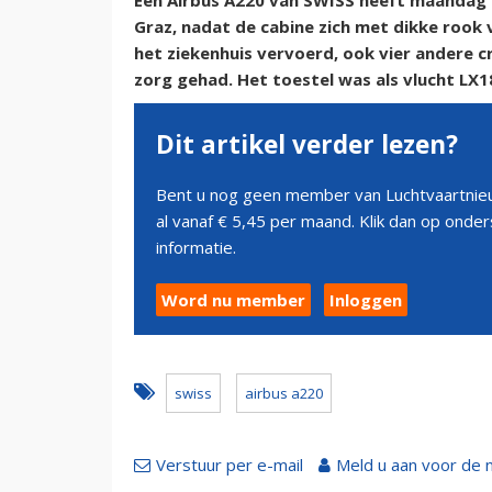
Een Airbus A220 van SWISS heeft maandag 
Graz, nadat de cabine zich met dikke rook
het ziekenhuis vervoerd, ook vier andere 
zorg gehad. Het toestel was als vlucht LX
Dit artikel verder lezen?
Bent u nog geen member van Luchtvaartnieu
al vanaf € 5,45 per maand. Klik dan op ond
informatie.
Word nu member
Inloggen
swiss
airbus a220
Verstuur per e-mail
Meld u aan voor de 