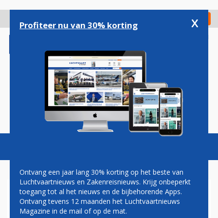
Overslaan
en
x
Digitaal Magazine
Registreer
Check in
naar
Profiteer nu van 30% korting
de
inhoud
gaan
Magazine
Podcasts
Vacatures
Toggl
naviga
Ontvang een jaar lang 30% korting op het beste van
Luchtvaartnieuws en Zakenreisnieuws. Krijg onbeperkt
toegang tot al het nieuws en de bijbehorende Apps.
LUFTHANSA GROUP SCHUIFT
Ontvang tevens 12 maanden het Luchtvaartnieuws
MET VLOOT: NOG MEER
Magazine in de mail of op de mat.