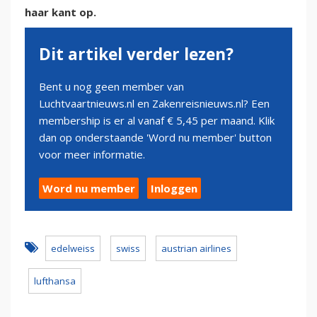
haar kant op.
Dit artikel verder lezen?
Bent u nog geen member van
Luchtvaartnieuws.nl en Zakenreisnieuws.nl? Een
membership is er al vanaf € 5,45 per maand. Klik
dan op onderstaande 'Word nu member' button
voor meer informatie.
Word nu member
Inloggen
edelweiss
swiss
austrian airlines
lufthansa