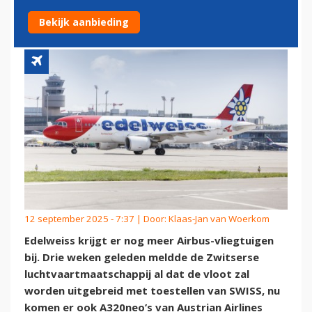
A320NEO'S VOOR EDELWEISS
Bekijk aanbieding
12 september 2025 - 7:37 | Door:
Klaas-Jan van Woerkom
Edelweiss krijgt er nog meer Airbus-vliegtuigen
bij. Drie weken geleden meldde de Zwitserse
luchtvaartmaatschappij al dat de vloot zal
worden uitgebreid met toestellen van SWISS, nu
komen er ook A320neo’s van Austrian Airlines