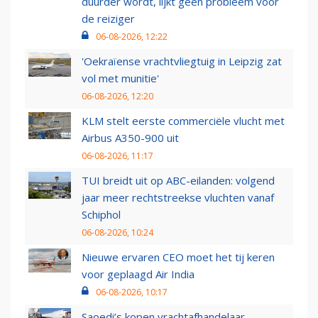
duurder wordt, lijkt geen probleem voor
de reiziger
06-08-2026, 12:22
'Oekraïense vrachtvliegtuig in Leipzig zat
vol met munitie'
06-08-2026, 12:20
KLM stelt eerste commerciële vlucht met
Airbus A350-900 uit
06-08-2026, 11:17
TUI breidt uit op ABC-eilanden: volgend
jaar meer rechtstreekse vluchten vanaf
Schiphol
06-08-2026, 10:24
Nieuwe ervaren CEO moet het tij keren
voor geplaagd Air India
06-08-2026, 10:17
Saoedi’s kopen vrachtafhandelaar