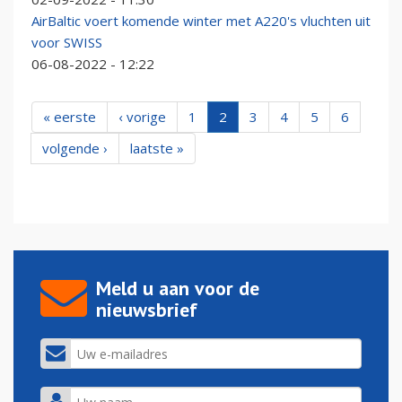
AirBaltic voert komende winter met A220's vluchten uit
voor SWISS
06-08-2022 - 12:22
« eerste
‹ vorige
1
2
3
4
5
6
volgende ›
laatste »
Meld u aan voor de
nieuwsbrief