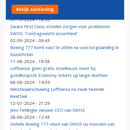
SWISS en Helvetic Airways werken langer en
Bekijk aanbieding
uitgebreider samen
01-10-2024 - 18:20
Zware First Class-stoelen zorgen voor problemen
SWISS: ‘Contragewicht essentieel’
02-09-2024 - 09:43
Boeing 777 komt vast te zitten na voorzorgslanding in
Kazachstan
17-08-2024 - 18:58
Lufthansa: geen gratis stoelkeuze meer bij
goedkoopste Economy-tickets op lange vluchten
06-08-2024 - 14:39
Winstwaarschuwing Lufthansa na zwak tweede
kwartaal
12-07-2024 - 21:29
Jens Fehlinger nieuwe CEO van SWISS
28-06-2024 - 12:43
Gehele Boeing 777-vloot van SWISS nu voorzien van