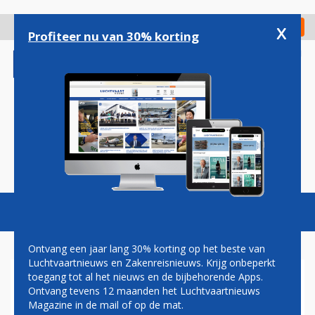
Overslaan
en
x
Digitaal Magazine
Registreer
Check in
naar
Profiteer nu van 30% korting
de
inhoud
gaan
Magazine
Podcasts
Vacatures
Toggl
naviga
Ontvang een jaar lang 30% korting op het beste van
Luchtvaartnieuws en Zakenreisnieuws. Krijg onbeperkt
toegang tot al het nieuws en de bijbehorende Apps.
SWISS
Ontvang tevens 12 maanden het Luchtvaartnieuws
Magazine in de mail of op de mat.