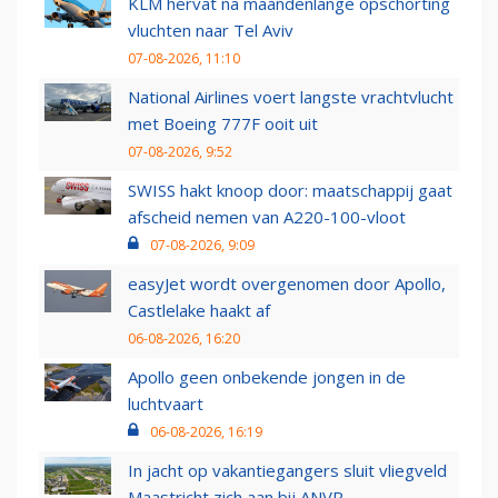
KLM hervat na maandenlange opschorting
vluchten naar Tel Aviv
07-08-2026, 11:10
National Airlines voert langste vrachtvlucht
met Boeing 777F ooit uit
07-08-2026, 9:52
SWISS hakt knoop door: maatschappij gaat
afscheid nemen van A220-100-vloot
07-08-2026, 9:09
easyJet wordt overgenomen door Apollo,
Castlelake haakt af
06-08-2026, 16:20
Apollo geen onbekende jongen in de
luchtvaart
06-08-2026, 16:19
In jacht op vakantiegangers sluit vliegveld
Maastricht zich aan bij ANVR