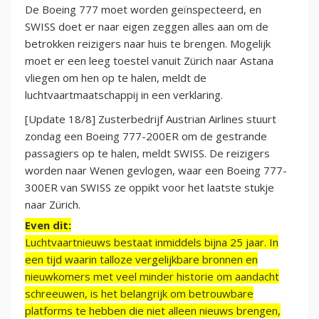
De Boeing 777 moet worden geïnspecteerd, en
SWISS doet er naar eigen zeggen alles aan om de
betrokken reizigers naar huis te brengen. Mogelijk
moet er een leeg toestel vanuit Zürich naar Astana
vliegen om hen op te halen, meldt de
luchtvaartmaatschappij in een verklaring.
[Update 18/8] Zusterbedrijf Austrian Airlines stuurt
zondag een Boeing 777-200ER om de gestrande
passagiers op te halen, meldt SWISS. De reizigers
worden naar Wenen gevlogen, waar een Boeing 777-
300ER van SWISS ze oppikt voor het laatste stukje
naar Zürich.
Even dit:
Luchtvaartnieuws bestaat inmiddels bijna 25 jaar. In
een tijd waarin talloze vergelijkbare bronnen en
nieuwkomers met veel minder historie om aandacht
schreeuwen, is het belangrijk om betrouwbare
platforms te hebben die niet alleen nieuws brengen,