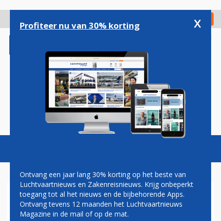
Overslaan
en
x
Digitaal Magazine
Registreer
Check in
naar
Profiteer nu van 30% korting
de
inhoud
gaan
Magazine
Podcasts
Vacatures
Toggl
naviga
Ontvang een jaar lang 30% korting op het beste van
Luchtvaartnieuws en Zakenreisnieuws. Krijg onbeperkt
toegang tot al het nieuws en de bijbehorende Apps.
BOEING 777 KOMT VAST TE
Ontvang tevens 12 maanden het Luchtvaartnieuws
ZITTEN NA
Magazine in de mail of op de mat.