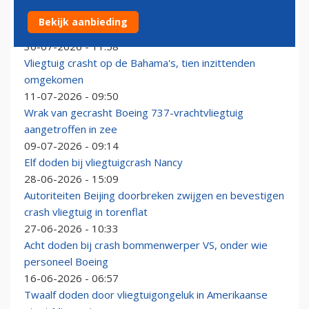
Nabestaanden Germanwings-crash klagen Duitse
Bekijk aanbieding
staat aan, maar vangen mogelijk bot
30-07-2026 - 11:58
Vliegtuig crasht op de Bahama's, tien inzittenden
omgekomen
11-07-2026 - 09:50
Wrak van gecrasht Boeing 737-vrachtvliegtuig
aangetroffen in zee
09-07-2026 - 09:14
Elf doden bij vliegtuigcrash Nancy
28-06-2026 - 15:09
Autoriteiten Beijing doorbreken zwijgen en bevestigen
crash vliegtuig in torenflat
27-06-2026 - 10:33
Acht doden bij crash bommenwerper VS, onder wie
personeel Boeing
16-06-2026 - 06:57
Twaalf doden door vliegtuigongeluk in Amerikaanse