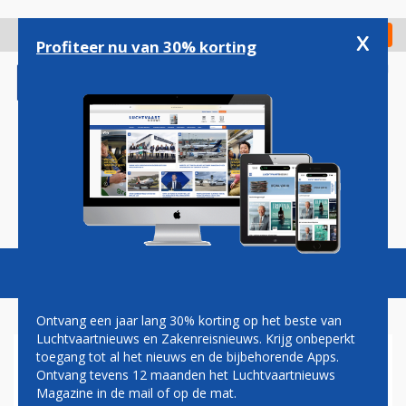
Overslaan
en
x
Digitaal Magazine
Registreer
Check in
naar
Profiteer nu van 30% korting
de
inhoud
gaan
Magazine
Podcasts
Vacatures
Toggl
naviga
Ontvang een jaar lang 30% korting op het beste van
Luchtvaartnieuws en Zakenreisnieuws. Krijg onbeperkt
toegang tot al het nieuws en de bijbehorende Apps.
CRASH
Ontvang tevens 12 maanden het Luchtvaartnieuws
Magazine in de mail of op de mat.