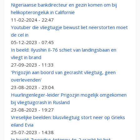
Nigeriaanse bankdirecteur en gezin komen om bij
helikopterongeluk in Californië
11-02-2024 - 22:47
Youtuber die vliegtuigje bewust liet neerstorten moet
de cel in
05-12-2023 - 07:45
In beeld: Ilyushin Il-76 schiet van landingsbaan en
vliegt in brand
27-09-2023 - 11:33
'Prigozjin aan boord van gecrasht vliegtuig, geen
overlevenden'
23-08-2023 - 23:04
Huurlingenleger-leider Prigozjin mogelijk omgekomen
bij vliegtuigcrash in Rusland
23-08-2023 - 19:27
Vreselijke beelden: blusvliegtuig stort neer op Grieks
eiland Evia
25-07-2023 - 14:38
In beeld: Zweedse Antonov An-2 crasht bij het