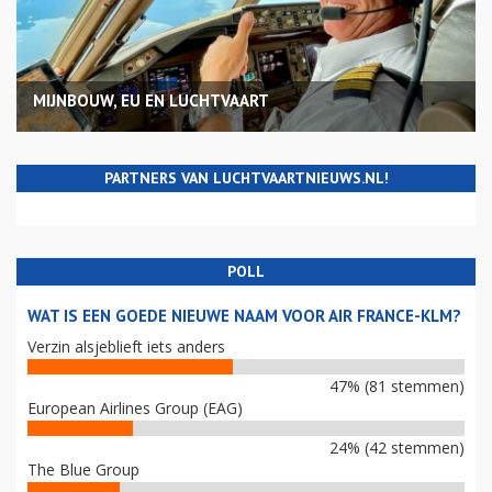
MIJNBOUW, EU EN LUCHTVAART
PARTNERS VAN LUCHTVAARTNIEUWS.NL!
POLL
WAT IS EEN GOEDE NIEUWE NAAM VOOR AIR FRANCE-KLM?
Verzin alsjeblieft iets anders
47% (81 stemmen)
European Airlines Group (EAG)
24% (42 stemmen)
The Blue Group