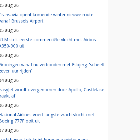
05 aug 26
Transavia opent komende winter nieuwe route
vanaf Brussels Airport
05 aug 26
KLM stelt eerste commerciële vlucht met Airbus
A350-900 uit
06 aug 26
Groningen vanaf nu verbonden met Esbjerg: 'scheelt
zeven uur rijden'
04 aug 26
easyJet wordt overgenomen door Apollo, Castlelake
haakt af
06 aug 26
National Airlines voert langste vrachtvlucht met
Boeing 777F ooit uit
07 aug 26
Luchthaven Luik krijgt komende winter weer