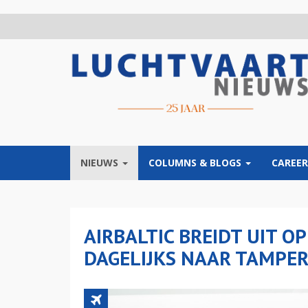
Overslaan
en
naar
de
inhoud
gaan
NIEUWS
COLUMNS & BLOGS
CAREER
AIRBALTIC BREIDT UIT O
DAGELIJKS NAAR TAMPE