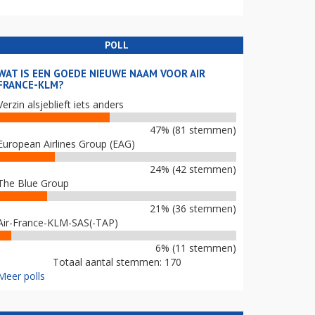
POLL
WAT IS EEN GOEDE NIEUWE NAAM VOOR AIR
FRANCE-KLM?
Verzin alsjeblieft iets anders
47% (81 stemmen)
European Airlines Group (EAG)
24% (42 stemmen)
The Blue Group
21% (36 stemmen)
Air-France-KLM-SAS(-TAP)
6% (11 stemmen)
Totaal aantal stemmen: 170
Meer polls