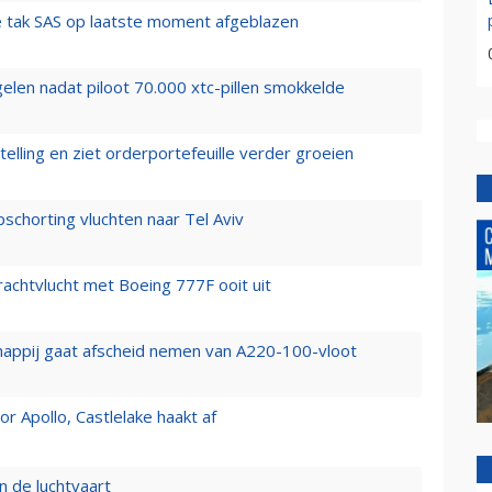
 tak SAS op laatste moment afgeblazen
elen nadat piloot 70.000 xtc-pillen smokkelde
elling en ziet orderportefeuille verder groeien
chorting vluchten naar Tel Aviv
vrachtvlucht met Boeing 777F ooit uit
happij gaat afscheid nemen van A220-100-vloot
 Apollo, Castlelake haakt af
n de luchtvaart