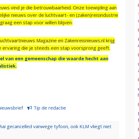
ieuws vind je die betrouwbaarheid. Onze toewijding aan
ijke nieuws over de luchtvaart- en (zaken)reisindustrie
raag een stap voor willen blijven.
Luchtvaartnieuws Magazine en Zakenreisnieuws.nl krijg
e ervaring die je steeds een stap voorsprong geeft.
el van een gemeenschap die waarde hecht aan
listiek.
nieuwsbrief
Tip de redactie
hai gecancelled vanwege tyfoon, ook KLM vliegt niet