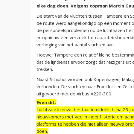
elke dag doen. Volgens topman Martin Gauss
De start van de vluchten tussen Tampere en S
de route werd aangekondigd op een moment da
de personeelsproblemen op de luchthaven het 
er opnieuw een verzoek tot capaciteitsbeperking
verhoging van het aantal vluchten aan.
Hoewel Tampere een relatief kleine bestemming 
dat de lijndienst ervoor zorgt dat reizigers ui
trekken.
Naast Schiphol worden ook Kopenhagen, Malag
verbonden. De vluchten naar Frankfurt en Oslo k
uitgevoerd met de Airbus A220-300.
Even dit:
Luchtvaartnieuws bestaat inmiddels bijna 25 jaa
nieuwkomers met veel minder historie om aand
platforms te hebben die niet alleen nieuws bre
doen.