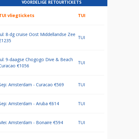
VOORDELIGE RETOURTICKETS
TUI vliegtickets
TUI
Jul: 8-dg cruise Oost Middellandse Zee
TUI
€1235
Jul: 9-daagse Chogogo Dive & Beach
TUI
Curacao €1056
Sep: Amsterdam - Curacao €569
TUI
Sep: Amsterdam - Aruba €614
TUI
Mei: Amsterdam - Bonaire €594
TUI