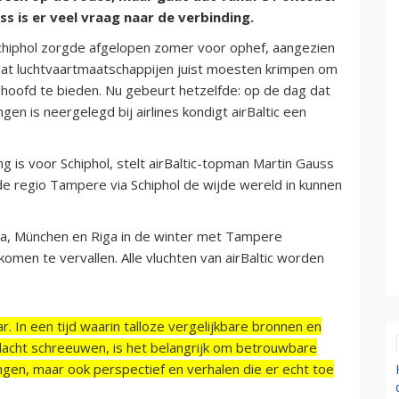
 is er veel vraag naar de verbinding.
chiphol zorgde afgelopen zomer voor ophef, aangezien
t luchtvaartmaatschappijen juist moesten krimpen om
hoofd te bieden. Nu gebeurt hetzelfde: op de dag dat
en is neergelegd bij airlines kondigt airBaltic een
is voor Schiphol, stelt airBaltic-topman Martin Gauss
t de regio Tampere via Schiphol de wijde wereld in kunnen
a, München en Riga in de winter met Tampere
omen te vervallen. Alle vluchten van airBaltic worden
r. In een tijd waarin talloze vergelijkbare bronnen en
acht schreeuwen, is het belangrijk om betrouwbare
ngen, maar ook perspectief en verhalen die er echt toe