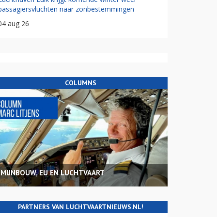
passagiersvluchten naar zonbestemmingen
04 aug 26
COLUMNS
MIJNBOUW, EU EN LUCHTVAART
PARTNERS VAN LUCHTVAARTNIEUWS.NL!