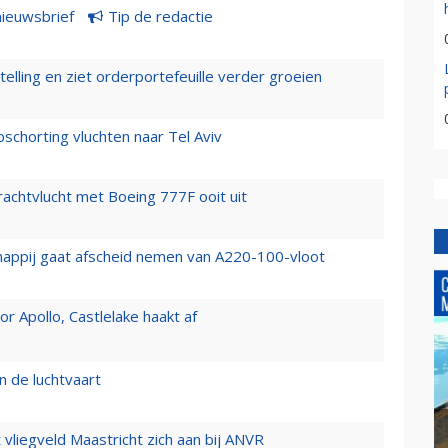
nieuwsbrief
Tip de redactie
elling en ziet orderportefeuille verder groeien
chorting vluchten naar Tel Aviv
vrachtvlucht met Boeing 777F ooit uit
happij gaat afscheid nemen van A220-100-vloot
 Apollo, Castlelake haakt af
n de luchtvaart
t vliegveld Maastricht zich aan bij ANVR