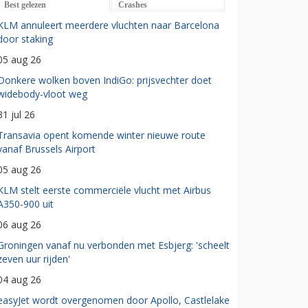
Best gelezen
Crashes
KLM annuleert meerdere vluchten naar Barcelona
door staking
05 aug 26
Donkere wolken boven IndiGo: prijsvechter doet
widebody-vloot weg
31 jul 26
Transavia opent komende winter nieuwe route
vanaf Brussels Airport
05 aug 26
KLM stelt eerste commerciële vlucht met Airbus
A350-900 uit
06 aug 26
Groningen vanaf nu verbonden met Esbjerg: 'scheelt
zeven uur rijden'
04 aug 26
easyJet wordt overgenomen door Apollo, Castlelake