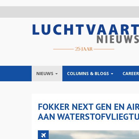
Overslaan
en
naar
de
inhoud
gaan
NIEUWS
COLUMNS & BLOGS
CAREER
FOKKER NEXT GEN EN A
AAN WATERSTOFVLIEGTU