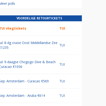
Meer polls
VOORDELIGE RETOURTICKETS
TUI vliegtickets
TUI
Jul: 8-dg cruise Oost Middellandse Zee
TUI
€1235
Jul: 9-daagse Chogogo Dive & Beach
TUI
Curacao €1056
Sep: Amsterdam - Curacao €569
TUI
Sep: Amsterdam - Aruba €614
TUI