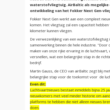
waterstofvliegtuig. AirBaltic als mogelijke
ontwikkeling van het Fokker Next Gen-vli
Fokker Next Gen werkt aan een compleet nieuw
komen. Het vliegtuig zal een capaciteit hebbe
kilometer kunnen vliegen.
De verwezenlijking van een waterstofvliegtuig 
samenwerking binnen de hele industrie. "Door o
maken van onze rijke ervaring in de luchtvaart, 
versnellen, wat een belangrijke stap in de rich
bedrijf.
Martin Gauss, de CEO van airBaltic zegt blij m
belangrijke stap voor de toekomst voor de luch
Even dit:
Luchtvaartnieuws bestaat inmiddels bijna 25 jaa
nieuwkomers met veel minder historie om aand
platforms te hebben die niet alleen nieuws bre
doen.