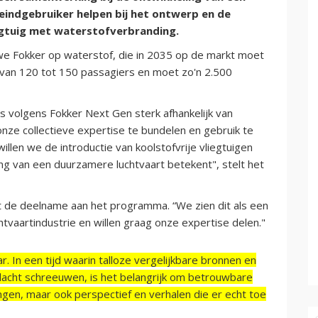
 eindgebruiker helpen bij het ontwerp en de
egtuig met waterstofverbranding.
e Fokker op waterstof, die in 2035 op de markt moet
n van 120 tot 150 passagiers en moet zo'n 2.500
is volgens Fokker Next Gen sterk afhankelijk van
nze collectieve expertise te bundelen en gebruik te
willen we de introductie van koolstofvrije vliegtuigen
ting van een duurzamere luchtvaart betekent", stelt het
et de deelname aan het programma. “We zien dit als een
tvaartindustrie en willen graag onze expertise delen."
r. In een tijd waarin talloze vergelijkbare bronnen en
acht schreeuwen, is het belangrijk om betrouwbare
ngen, maar ook perspectief en verhalen die er echt toe