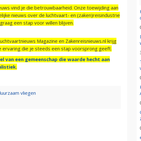
ieuws vind je die betrouwbaarheid. Onze toewijding aan
ijke nieuws over de luchtvaart- en (zaken)reisindustrie
raag een stap voor willen blijven.
Luchtvaartnieuws Magazine en Zakenreisnieuws.nl krijg
e ervaring die je steeds een stap voorsprong geeft.
el van een gemeenschap die waarde hecht aan
listiek.
 duurzaam vliegen