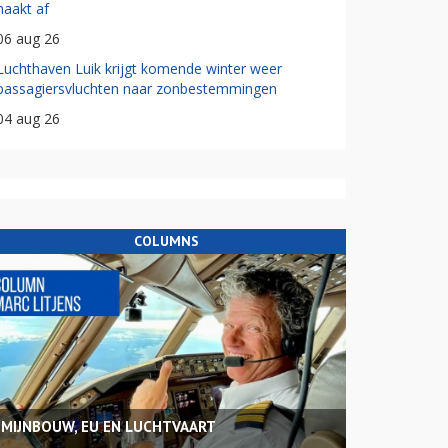
haakt af
06 aug 26
Luchthaven Luik krijgt komende winter weer
passagiersvluchten naar zonbestemmingen
04 aug 26
COLUMNS
MIJNBOUW, EU EN LUCHTVAART