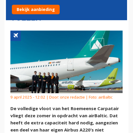
CAPACITEITSGAT OP TE
Bekijk aanbieding
VULLEN
9 april 2025 - 12:02 | Door:
onze redactie
| Foto: airBaltic
De volledige vloot van het Roemeense Carpatair
vliegt deze zomer in opdracht van airBaltic. Dat
heeft de extra capaciteit hard nodig, aangezien
een deel van haar eigen Airbus A220’s niet