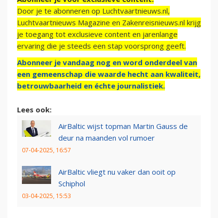
Door je te abonneren op Luchtvaartnieuws.nl,
Luchtvaartnieuws Magazine en Zakenreisnieuws.nl krijg
je toegang tot exclusieve content en jarenlange
ervaring die je steeds een stap voorsprong geeft.
Abonneer je vandaag nog en word onderdeel van
een gemeenschap die waarde hecht aan kwaliteit,
betrouwbaarheid en échte journalistiek.
Lees ook:
AirBaltic wijst topman Martin Gauss de
deur na maanden vol rumoer
07-04-2025, 16:57
AirBaltic vliegt nu vaker dan ooit op
Schiphol
03-04-2025, 15:53