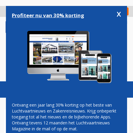
Overslaan
en
x
Digitaal Magazine
Registreer
Check in
naar
Profiteer nu van 30% korting
de
inhoud
gaan
Magazine
Podcasts
Vacatures
Toggl
naviga
Ontvang een jaar lang 30% korting op het beste van
Luchtvaartnieuws en Zakenreisnieuws. Krijg onbeperkt
toegang tot al het nieuws en de bijbehorende Apps.
AIRBALTIC HUURT COMPLETE
Ontvang tevens 12 maanden het Luchtvaartnieuws
VLOOT CARPATAIR OM
Magazine in de mail of op de mat.