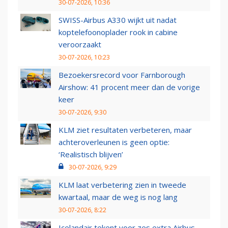
30-07-2026, 10:36
SWISS-Airbus A330 wijkt uit nadat
koptelefoonoplader rook in cabine
veroorzaakt
30-07-2026, 10:23
Bezoekersrecord voor Farnborough
Airshow: 41 procent meer dan de vorige
keer
30-07-2026, 9:30
KLM ziet resultaten verbeteren, maar
achteroverleunen is geen optie:
‘Realistisch blijven’
30-07-2026, 9:29
KLM laat verbetering zien in tweede
kwartaal, maar de weg is nog lang
30-07-2026, 8:22
Icelandair tekent voor zes extra Airbus