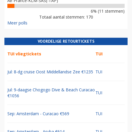
Air-France-KLM-SAS(-TAP)
6% (11 stemmen)
Totaal aantal stemmen: 170
Meer polls
VOORDELIGE RETOURTICKETS
TUI vliegtickets
TUI
Jul: 8-dg cruise Oost Middellandse Zee €1235
TUI
Jul: 9-daagse Chogogo Dive & Beach Curacao
TUI
€1056
Sep: Amsterdam - Curacao €569
TUI
Sep: Amsterdam - Aruba €614
TUI