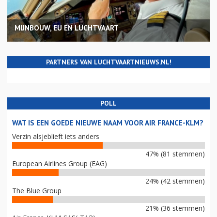
MIJNBOUW, EU EN LUCHTVAART
PARTNERS VAN LUCHTVAARTNIEUWS.NL!
POLL
WAT IS EEN GOEDE NIEUWE NAAM VOOR AIR FRANCE-KLM?
Verzin alsjeblieft iets anders
47% (81 stemmen)
European Airlines Group (EAG)
24% (42 stemmen)
The Blue Group
21% (36 stemmen)