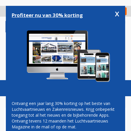
Overslaan
en
x
Digitaal Magazine
Registreer
Check in
naar
Profiteer nu van 30% korting
de
inhoud
gaan
Magazine
Podcasts
Vacatures
Toggl
naviga
Ontvang een jaar lang 30% korting op het beste van
Luchtvaartnieuws en Zakenreisnieuws. Krijg onbeperkt
toegang tot al het nieuws en de bijbehorende Apps.
BRUSSELS AIRLINES KONDIGT
Ontvang tevens 12 maanden het Luchtvaartnieuws
FORSE INVESTERINGEN AAN:
Magazine in de mail of op de mat.