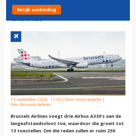
GROTERE VLOOT EN NIEUWE
Bekijk aanbieding
CABINES
13 september 2024 - 11:20 | Door:
onze redactie
|
Foto: Brussels Airlines
Brussels Airlines voegt drie Airbus A330’s aan de
langeafstandsvloot toe, waardoor die groeit tot
13 toestellen. Om die reden zullen er ruim 250