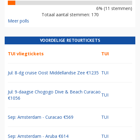
6% (11 stemmen)
Totaal aantal stemmen: 170
Meer polls
VOORDELIGE RETOURTICKETS
TUI vliegtickets
TUI
Jul: 8-dg cruise Oost Middellandse Zee €1235
TUI
Jul: 9-daagse Chogogo Dive & Beach Curacao
TUI
€1056
Sep: Amsterdam - Curacao €569
TUI
Sep: Amsterdam - Aruba €614
TUI