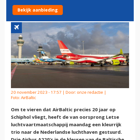
TRIO A220'S
Bekijk aanbieding
20 november 2023 - 17:57 | Door:
onze redactie
|
Foto: AirBaltic
Om te vieren dat AirBaltic precies 20 jaar op
Schiphol vliegt, heeft de van oorsprong Letse
luchtvaartmaatschappij maandag een kleurrijk
trio naar de Nederlandse luchthaven gestuurd.
Drie Airbus A220’s in de kleuren van de Baltische