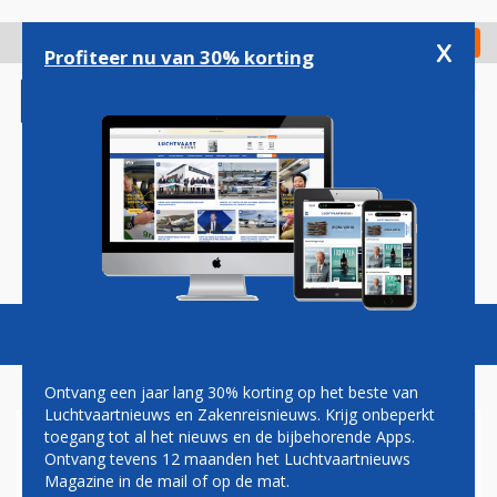
Overslaan
en
x
Digitaal Magazine
Registreer
Check in
naar
Profiteer nu van 30% korting
de
inhoud
gaan
Magazine
Podcasts
Vacatures
Toggl
naviga
Ontvang een jaar lang 30% korting op het beste van
Luchtvaartnieuws en Zakenreisnieuws. Krijg onbeperkt
toegang tot al het nieuws en de bijbehorende Apps.
AIRBALTIC VIERT 20 JAAR OP
Ontvang tevens 12 maanden het Luchtvaartnieuws
SCHIPHOL MET KLEURRIJK
Magazine in de mail of op de mat.