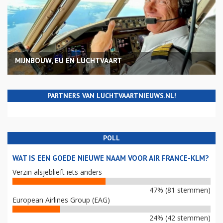
MIJNBOUW, EU EN LUCHTVAART
PARTNERS VAN LUCHTVAARTNIEUWS.NL!
POLL
WAT IS EEN GOEDE NIEUWE NAAM VOOR AIR FRANCE-KLM?
Verzin alsjeblieft iets anders
47% (81 stemmen)
European Airlines Group (EAG)
24% (42 stemmen)