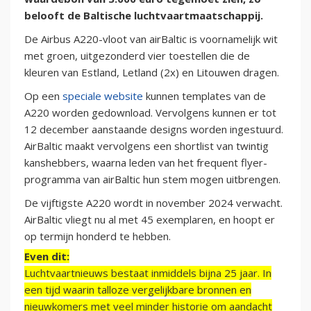
belooft de Baltische luchtvaartmaatschappij.
De Airbus A220-vloot van airBaltic is voornamelijk wit
met groen, uitgezonderd vier toestellen die de
kleuren van Estland, Letland (2x) en Litouwen dragen.
Op een
speciale website
kunnen templates van de
A220 worden gedownload. Vervolgens kunnen er tot
12 december aanstaande designs worden ingestuurd.
AirBaltic maakt vervolgens een shortlist van twintig
kanshebbers, waarna leden van het frequent flyer-
programma van airBaltic hun stem mogen uitbrengen.
De vijftigste A220 wordt in november 2024 verwacht.
AirBaltic vliegt nu al met 45 exemplaren, en hoopt er
op termijn honderd te hebben.
Even dit:
Luchtvaartnieuws bestaat inmiddels bijna 25 jaar. In
een tijd waarin talloze vergelijkbare bronnen en
nieuwkomers met veel minder historie om aandacht