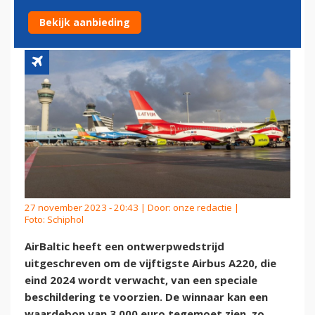
VIJFTIGSTE AIRBUS A220
Bekijk aanbieding
27 november 2023 - 20:43 | Door:
onze redactie
|
Foto: Schiphol
AirBaltic heeft een ontwerpwedstrijd
uitgeschreven om de vijftigste Airbus A220, die
eind 2024 wordt verwacht, van een speciale
beschildering te voorzien. De winnaar kan een
waardebon van 3.000 euro tegemoet zien, zo