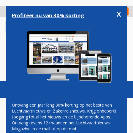
Overslaan
en
x
Digitaal Magazine
Registreer
Check in
naar
Profiteer nu van 30% korting
de
inhoud
gaan
Magazine
Podcasts
Vacatures
Toggl
naviga
Ontvang een jaar lang 30% korting op het beste van
Luchtvaartnieuws en Zakenreisnieuws. Krijg onbeperkt
toegang tot al het nieuws en de bijbehorende Apps.
AIRBALTIC ZOEKT
Ontvang tevens 12 maanden het Luchtvaartnieuws
OPVALLEND ONTWERP VOOR
Magazine in de mail of op de mat.