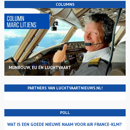
COLUMNS
MIJNBOUW, EU EN LUCHTVAART
PARTNERS VAN LUCHTVAARTNIEUWS.NL!
POLL
WAT IS EEN GOEDE NIEUWE NAAM VOOR AIR FRANCE-KLM?