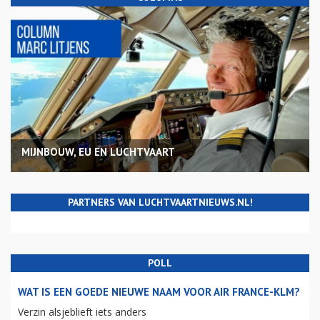
MIJNBOUW, EU EN LUCHTVAART
PARTNERS VAN LUCHTVAARTNIEUWS.NL!
POLL
WAT IS EEN GOEDE NIEUWE NAAM VOOR AIR FRANCE-KLM?
Verzin alsjeblieft iets anders