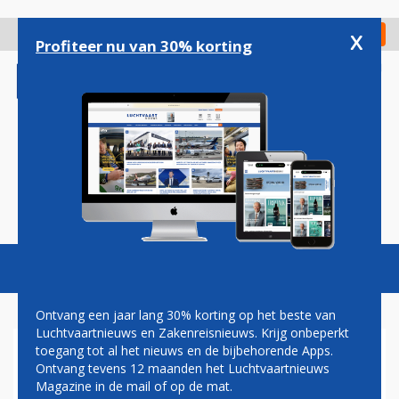
Overslaan
en
x
Digitaal Magazine
Registreer
Check in
naar
Profiteer nu van 30% korting
de
inhoud
gaan
Magazine
Podcasts
Vacatures
Toggl
naviga
Ontvang een jaar lang 30% korting op het beste van
Luchtvaartnieuws en Zakenreisnieuws. Krijg onbeperkt
toegang tot al het nieuws en de bijbehorende Apps.
AIRBALTIC GESTART MET
Ontvang tevens 12 maanden het Luchtvaartnieuws
NIEUWE LIJNDIENST TUSSEN
Magazine in de mail of op de mat.