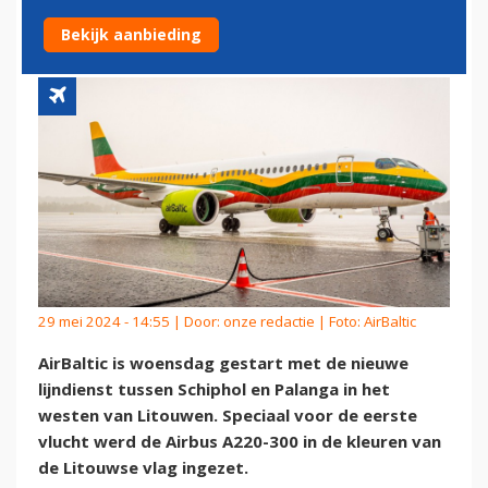
SCHIPHOL EN PALANGA
Bekijk aanbieding
29 mei 2024 - 14:55 | Door:
onze redactie
| Foto: AirBaltic
AirBaltic is woensdag gestart met de nieuwe
lijndienst tussen Schiphol en Palanga in het
westen van Litouwen. Speciaal voor de eerste
vlucht werd de Airbus A220-300 in de kleuren van
de Litouwse vlag ingezet.