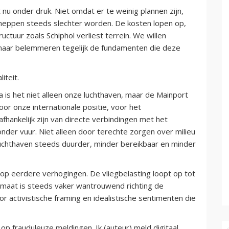
nu onder druk. Niet omdat er te weinig plannen zijn,
eppen steeds slechter worden. De kosten lopen op,
uctuur zoals Schiphol verliest terrein. We willen
maar belemmeren tegelijk de fundamenten die deze
iteit.
a is het niet alleen onze luchthaven, maar de Mainport
oor onze internationale positie, voor het
afhankelijk zijn van directe verbindingen met het
onder vuur. Niet alleen door terechte zorgen over milieu
luchthaven steeds duurder, minder bereikbaar en minder
p eerdere verhogingen. De vliegbelasting loopt op tot
klimaat is steeds vaker wantrouwend richting de
r activistische framing en idealistische sentimenten die
op frauduleuze meldingen. Ik (auteur) meld digitaal