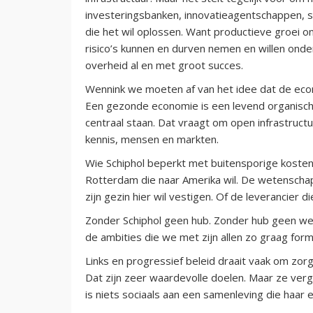
investeringsbanken, innovatieagentschappen, s
die het wil oplossen. Want productieve groei on
risico’s kunnen en durven nemen en willen ond
overheid al en met groot succes.
Wennink we moeten af van het idee dat de econo
Een gezonde economie is een levend organisch
centraal staan. Dat vraagt om open infrastruct
kennis, mensen en markten.
Wie Schiphol beperkt met buitensporige kosten e
Rotterdam die naar Amerika wil. De wetenschapp
zijn gezin hier wil vestigen. Of de leverancier 
Zonder Schiphol geen hub. Zonder hub geen we
de ambities die we met zijn allen zo graag form
Links en progressief beleid draait vaak om zor
Dat zijn zeer waardevolle doelen. Maar ze ver
is niets sociaals aan een samenleving die haar