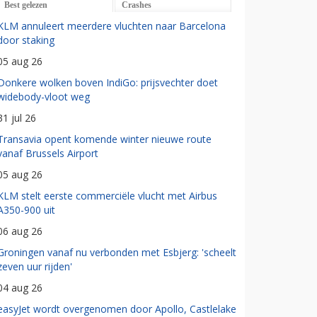
Best gelezen
Crashes
KLM annuleert meerdere vluchten naar Barcelona
door staking
05 aug 26
Donkere wolken boven IndiGo: prijsvechter doet
widebody-vloot weg
31 jul 26
Transavia opent komende winter nieuwe route
vanaf Brussels Airport
05 aug 26
KLM stelt eerste commerciële vlucht met Airbus
A350-900 uit
06 aug 26
Groningen vanaf nu verbonden met Esbjerg: 'scheelt
zeven uur rijden'
04 aug 26
easyJet wordt overgenomen door Apollo, Castlelake