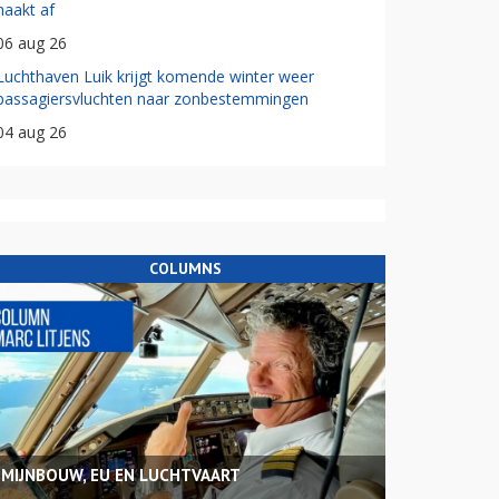
haakt af
06 aug 26
Luchthaven Luik krijgt komende winter weer
passagiersvluchten naar zonbestemmingen
04 aug 26
COLUMNS
MIJNBOUW, EU EN LUCHTVAART