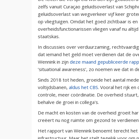
zelfs vanuit Curaçao geluidsoverlast van Schiph
geluidsoverlast van wegverkeer vijf keer groter 
op vliegtuigen. Omdat het goed zichtbaar is en
overheidsfunctionarissen vliegen vanaf nu altij
staatskas.
In discussies over verduurzaming, rechtvaardi
dat iemand het geld moet verdienen dat de ov
Wennink in zijn
deze maand gepubliceerde rapp
‘situational awareness’, zo noemen we dat in de
Sinds 2018 tot heden, groeide het aantal med
voltijdsbanen,
aldus het CBS
. Vooral het rijk e
controle, meer coördinatie. De overheid stuurt,
behalve de groei in collega's.
De macht en kosten van de overheid groeit har
creëert nu nog ruimte om gezond te verdienen
Het rapport van Wennink benoemt terecht het b
infrastructuur. Maar het stelt tegelijk voor om