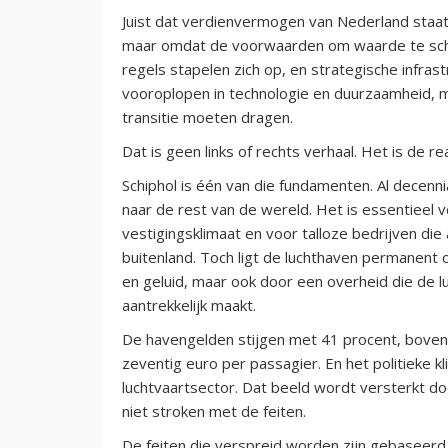
Juist dat verdienvermogen van Nederland staat 
maar omdat de voorwaarden om waarde te sch
regels stapelen zich op, en strategische infrastr
vooroplopen in technologie en duurzaamheid, 
transitie moeten dragen.
Dat is geen links of rechts verhaal. Het is de real
Schiphol is één van die fundamenten. Al decenni
naar de rest van de wereld. Het is essentieel v
vestigingsklimaat en voor talloze bedrijven die 
buitenland. Toch ligt de luchthaven permanent 
en geluid, maar ook door een overheid die de 
aantrekkelijk maakt.
De havengelden stijgen met 41 procent, boveno
zeventig euro per passagier. En het politieke 
luchtvaartsector. Dat beeld wordt versterkt doo
niet stroken met de feiten.
De feiten die verspreid worden zijn gebaseerd 