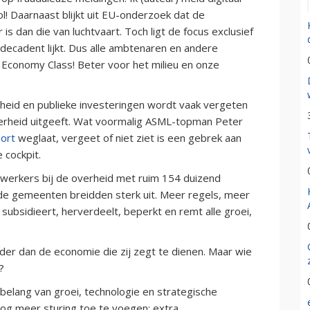
ol! Daarnaast blijkt uit EU-onderzoek dat de
is dan die van luchtvaart. Toch ligt de focus exclusief
 decadent lijkt. Dus alle ambtenaren en andere
d Economy Class! Beter voor het milieu en onze
gheid en publieke investeringen wordt vaak vergeten
erheid uitgeeft. Wat voormalig ASML-topman Peter
ort
weglaat, vergeet of niet ziet is een gebrek aan
 cockpit.
ewerkers bij de overheid met ruim 154 duizend
n de gemeenten breidden sterk uit. Meer regels, meer
 subsidieert, herverdeelt, beperkt en remt alle groei,
der dan de economie die zij zegt te dienen. Maar wie
?
elang van groei, technologie en strategische
 nog meer sturing toe te voegen: extra