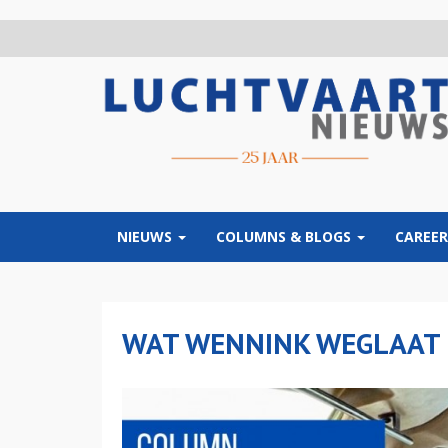
Overslaan
en
naar
de
inhoud
gaan
NIEUWS
COLUMNS & BLOGS
CAREER
WAT WENNINK WEGLAAT