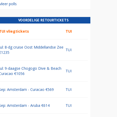
Meer polls
VOORDELIGE RETOURTICKETS
TUI vliegtickets
TUI
Jul: 8-dg cruise Oost Middellandse Zee
TUI
€1235
Jul: 9-daagse Chogogo Dive & Beach
TUI
Curacao €1056
Sep: Amsterdam - Curacao €569
TUI
Sep: Amsterdam - Aruba €614
TUI