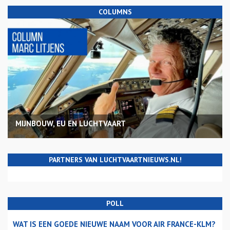
COLUMNS
MIJNBOUW, EU EN LUCHTVAART
PARTNERS VAN LUCHTVAARTNIEUWS.NL!
POLL
WAT IS EEN GOEDE NIEUWE NAAM VOOR AIR FRANCE-KLM?