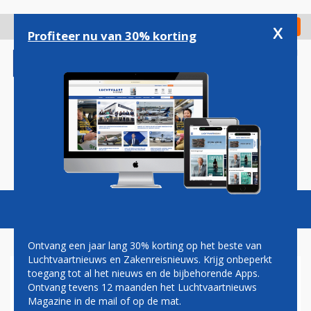
Overslaan
en
x
Digitaal Magazine
Registreer
Check in
naar
Profiteer nu van 30% korting
de
inhoud
gaan
Magazine
Podcasts
Vacatures
Toggl
naviga
Ontvang een jaar lang 30% korting op het beste van
Luchtvaartnieuws en Zakenreisnieuws. Krijg onbeperkt
toegang tot al het nieuws en de bijbehorende Apps.
TUI BOEING 787 VLIEGT
Ontvang tevens 12 maanden het Luchtvaartnieuws
TWEE UUR OM DOOR
Magazine in de mail of op de mat.