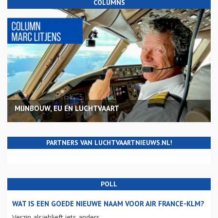
COLUMNS
MIJNBOUW, EU EN LUCHTVAART
PARTNERS VAN LUCHTVAARTNIEUWS.NL!
POLL
WAT IS EEN GOEDE NIEUWE NAAM VOOR AIR FRANCE-KLM?
Verzin alsjeblieft iets anders