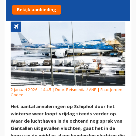
WINTERS WEER
Bekijk aanbieding
2 januari 2026 - 14:45 | Door:
Reismedia / ANP
| Foto: Jeroen
Godee
Het aantal annuleringen op Schiphol door het
winterse weer loopt vrijdag steeds verder op.
Waar de luchthaven in de ochtend nog sprak van
tientallen uitgevallen vluchten, gaat het in de
loop van de middag al om honderden vluchten die