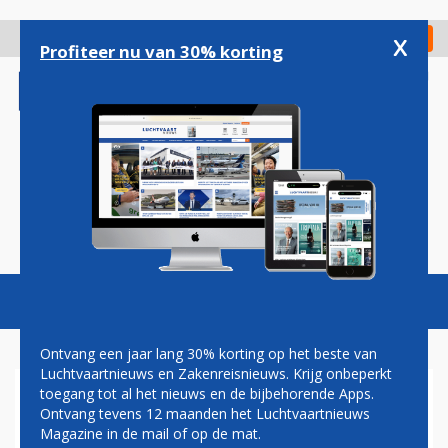
Overslaan
en
x
Digitaal Magazine
Registreer
Check in
naar
Profiteer nu van 30% korting
de
inhoud
gaan
Magazine
Podcasts
Vacatures
Toggl
naviga
Ontvang een jaar lang 30% korting op het beste van
Luchtvaartnieuws en Zakenreisnieuws. Krijg onbeperkt
toegang tot al het nieuws en de bijbehorende Apps.
AANTAL ANNULERINGEN OP
Ontvang tevens 12 maanden het Luchtvaartnieuws
SCHIPHOL LOOPT OP DOOR
Magazine in de mail of op de mat.