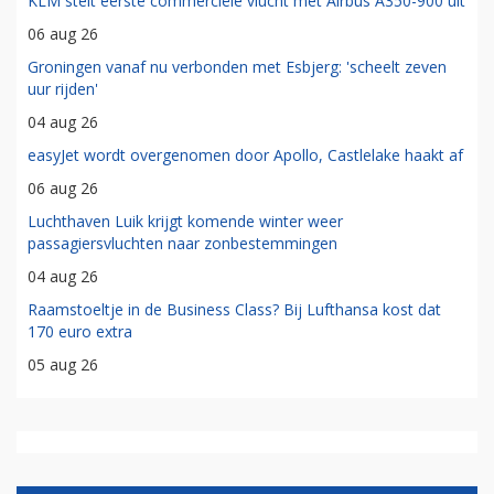
KLM stelt eerste commerciële vlucht met Airbus A350-900 uit
06 aug 26
Groningen vanaf nu verbonden met Esbjerg: 'scheelt zeven
uur rijden'
04 aug 26
easyJet wordt overgenomen door Apollo, Castlelake haakt af
06 aug 26
Luchthaven Luik krijgt komende winter weer
passagiersvluchten naar zonbestemmingen
04 aug 26
Raamstoeltje in de Business Class? Bij Lufthansa kost dat
170 euro extra
05 aug 26