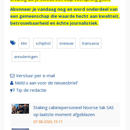
Abonneer je vandaag nog en word onderdeel van
een gemeenschap die waarde hecht aan kwaliteit,
betrouwbaarheid en échte journalistiek.
klm
schiphol
sneeuw
transavia
annuleringen
Verstuur per e-mail
Meld u aan voor de nieuwsbrief
Tip de redactie
Staking cabinepersoneel Noorse tak SAS
op laatste moment afgeblazen
07-08-2026, 15:11