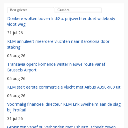
Best gelezen
Crashes
Donkere wolken boven IndiGo: prijsvechter doet widebody-
vloot weg
31 jul 26
KLM annuleert meerdere vluchten naar Barcelona door
staking
05 aug 26
Transavia opent komende winter nieuwe route vanaf
Brussels Airport
05 aug 26
KLM stelt eerste commerciële vlucht met Airbus A350-900 uit
06 aug 26
Voormalig financieel directeur KLM Erik Swelheim aan de slag
bij ProRail
31 jul 26
Groningen vanaf nu verbonden met Esbjerg: 'scheelt zeven