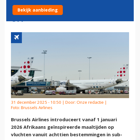
VANUIT SUB-SAHARA AFRIKA
Bekijk aanbieding
UIT
31 december 2025 - 10:50 | Door:
Onze redactie
|
Foto: Brussels Airlines
Brussels Airlines introduceert vanaf 1 januari
2026 Afrikaans geïnspireerde maaltijden op
vluchten vanuit achttien bestemmingen in sub-