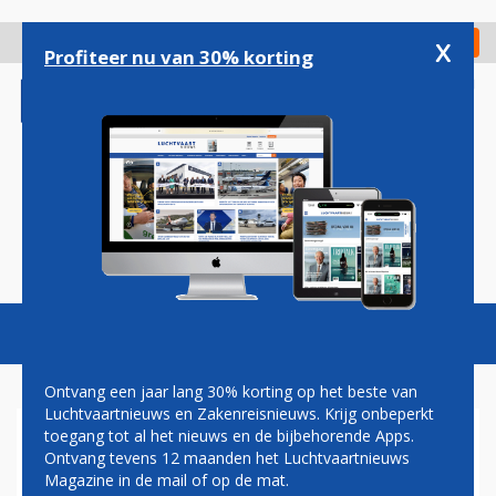
Overslaan
en
x
Digitaal Magazine
Registreer
Check in
naar
Profiteer nu van 30% korting
de
inhoud
gaan
Magazine
Podcasts
Vacatures
Toggl
naviga
Ontvang een jaar lang 30% korting op het beste van
Luchtvaartnieuws en Zakenreisnieuws. Krijg onbeperkt
toegang tot al het nieuws en de bijbehorende Apps.
BRUSSELS AIRLINES BREIDT
Ontvang tevens 12 maanden het Luchtvaartnieuws
CATERING OP VLUCHTEN
Magazine in de mail of op de mat.