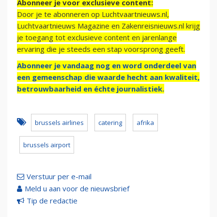
Abonneer je voor exclusieve content:
Door je te abonneren op Luchtvaartnieuws.nl,
Luchtvaartnieuws Magazine en Zakenreisnieuws.nl krijg
je toegang tot exclusieve content en jarenlange
ervaring die je steeds een stap voorsprong geeft.
Abonneer je vandaag nog en word onderdeel van
een gemeenschap die waarde hecht aan kwaliteit,
betrouwbaarheid en échte journalistiek.
brussels airlines
catering
afrika
brussels airport
Verstuur per e-mail
Meld u aan voor de nieuwsbrief
Tip de redactie