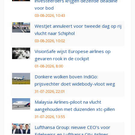
investeerders krijgen dezelfde deadline
voor bod
03-08-2026, 10:43
WestJet annuleert voor tweede dag op rij
vlucht naar Schiphol
03-08-2026, 10:02
VisionSafe wijst Europese airlines op
gevaren rook in de cockpit
01-08-2026, 8:00
Donkere wolken boven IndiGo:
prijsvechter doet widebody-vloot weg
31-07-2026, 22:01
Malaysia Airlines-piloot na vlucht
aangehouden met duizenden xtc-pillen
31-07-2026, 13:55
Lufthansa Group: nieuwe CEO’s voor
Edelweiss en Lufthansa City Airlines