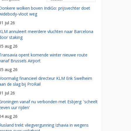
Donkere wolken boven IndiGo: prijsvechter doet
widebody-vloot weg
31 jul 26
KLM annuleert meerdere vluchten naar Barcelona
door staking
05 aug 26
Transavia opent komende winter nieuwe route
vanaf Brussels Airport
05 aug 26
Voormalig financieel directeur KLM Erik Swelheim
aan de slag bij ProRail
31 jul 26
Groningen vanaf nu verbonden met Esbjerg: 'scheelt
zeven uur rijden'
04 aug 26
Rusland trekt vliegvergunning Izhavia in wegens
zorgen over veiligheid