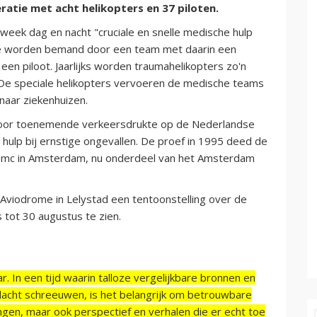
ratie met acht helikopters en 37 piloten.
eek dag en nacht "cruciale en snelle medische hulp
Ze worden bemand door een team met daarin een
een piloot. Jaarlijks worden traumahelikopters zo'n
De speciale helikopters vervoeren de medische teams
 naar ziekenhuizen.
door toenemende verkeersdrukte op de Nederlandse
hulp bij ernstige ongevallen. De proef in 1995 deed de
mc in Amsterdam, nu onderdeel van het Amsterdam
 Aviodrome in Lelystad een tentoonstelling over de
 tot 30 augustus te zien.
r. In een tijd waarin talloze vergelijkbare bronnen en
acht schreeuwen, is het belangrijk om betrouwbare
ngen, maar ook perspectief en verhalen die er echt toe