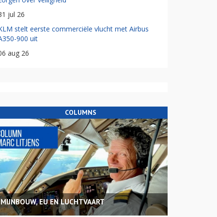
31 jul 26
KLM stelt eerste commerciële vlucht met Airbus
A350-900 uit
06 aug 26
COLUMNS
MIJNBOUW, EU EN LUCHTVAART