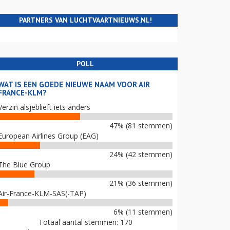
PARTNERS VAN LUCHTVAARTNIEUWS.NL!
POLL
WAT IS EEN GOEDE NIEUWE NAAM VOOR AIR
FRANCE-KLM?
Verzin alsjeblieft iets anders
47% (81 stemmen)
European Airlines Group (EAG)
24% (42 stemmen)
The Blue Group
21% (36 stemmen)
Air-France-KLM-SAS(-TAP)
6% (11 stemmen)
Totaal aantal stemmen: 170