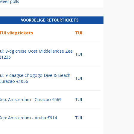
Meer polls
VOORDELIGE RETOURTICKETS
TUI vliegtickets
TUI
Jul: 8-dg cruise Oost Middellandse Zee
TUI
€1235
Jul: 9-daagse Chogogo Dive & Beach
TUI
Curacao €1056
Sep: Amsterdam - Curacao €569
TUI
Sep: Amsterdam - Aruba €614
TUI