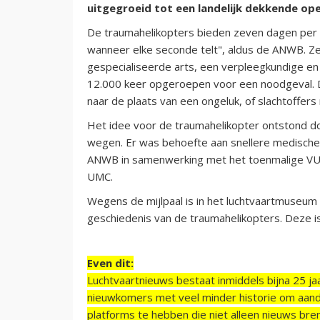
uitgegroeid tot een landelijk dekkende ope
De traumahelikopters bieden zeven dagen per w
wanneer elke seconde telt", aldus de ANWB. 
gespecialiseerde arts, een verpleegkundige en 
12.000 keer opgeroepen voor een noodgeval. 
naar de plaats van een ongeluk, of slachtoffers
Het idee voor de traumahelikopter ontstond 
wegen. Er was behoefte aan snellere medische 
ANWB in samenwerking met het toenmalige VU
UMC.
Wegens de mijlpaal is in het luchtvaartmuseum
geschiedenis van de traumahelikopters. Deze is
Even dit:
Luchtvaartnieuws bestaat inmiddels bijna 25 jaa
nieuwkomers met veel minder historie om aand
platforms te hebben die niet alleen nieuws bre