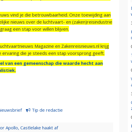
ieuws vind je die betrouwbaarheid. Onze toewijding aan
ijke nieuws over de luchtvaart- en (zaken)reisindustrie
raag een stap voor willen blijven.
Luchtvaartnieuws Magazine en Zakenreisnieuws.nl krijg
e ervaring die je steeds een stap voorsprong geeft.
el van een gemeenschap die waarde hecht aan
listiek.
nieuwsbrief
Tip de redactie
 Apollo, Castlelake haakt af