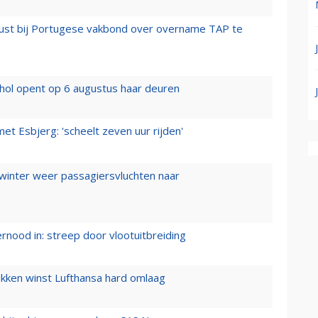
rust bij Portugese vakbond over overname TAP te
hol opent op 6 augustus haar deuren
t Esbjerg: 'scheelt zeven uur rijden'
 winter weer passagiersvluchten naar
ernood in: streep door vlootuitbreiding
ukken winst Lufthansa hard omlaag