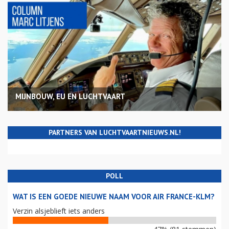
MIJNBOUW, EU EN LUCHTVAART
PARTNERS VAN LUCHTVAARTNIEUWS.NL!
POLL
WAT IS EEN GOEDE NIEUWE NAAM VOOR AIR FRANCE-KLM?
Verzin alsjeblieft iets anders