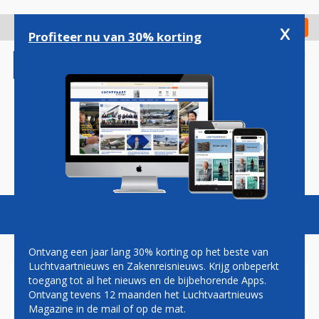
Overslaan
en
x
Digitaal Magazine
Registreer
Check in
naar
Profiteer nu van 30% korting
de
inhoud
gaan
Magazine
Podcasts
Vacatures
Toggl
naviga
Ontvang een jaar lang 30% korting op het beste van
Luchtvaartnieuws en Zakenreisnieuws. Krijg onbeperkt
toegang tot al het nieuws en de bijbehorende Apps.
ANWB
Ontvang tevens 12 maanden het Luchtvaartnieuws
Magazine in de mail of op de mat.