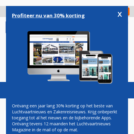
Overslaan
en
x
Digitaal Magazine
Registreer
Check in
naar
Profiteer nu van 30% korting
de
inhoud
gaan
Magazine
Podcasts
Vacatures
Toggl
naviga
Ontvang een jaar lang 30% korting op het beste van
Luchtvaartnieuws en Zakenreisnieuws. Krijg onbeperkt
toegang tot al het nieuws en de bijbehorende Apps.
FAILLISSEMENT AIRBERLIN
Ontvang tevens 12 maanden het Luchtvaartnieuws
Magazine in de mail of op de mat.