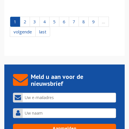
1
2
3
4
5
6
7
8
9
…
volgende
last
Meld u aan voor de
nieuwsbrief