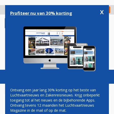
Overslaan
en
x
Digitaal Magazine
Registreer
Check in
naar
Profiteer nu van 30% korting
de
inhoud
gaan
Magazine
Podcasts
Vacatures
Toggl
naviga
Ontvang een jaar lang 30% korting op het beste van
Luchtvaartnieuws en Zakenreisnieuws. Krijg onbeperkt
toegang tot al het nieuws en de bijbehorende Apps.
CORONAVIRUS
Ontvang tevens 12 maanden het Luchtvaartnieuws
Magazine in de mail of op de mat.