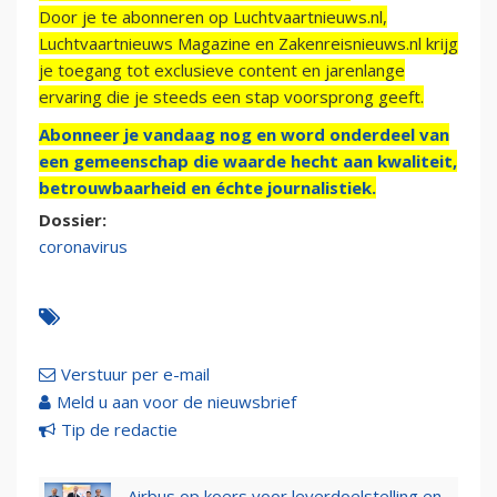
Door je te abonneren op Luchtvaartnieuws.nl,
Luchtvaartnieuws Magazine en Zakenreisnieuws.nl krijg
je toegang tot exclusieve content en jarenlange
ervaring die je steeds een stap voorsprong geeft.
Abonneer je vandaag nog en word onderdeel van
een gemeenschap die waarde hecht aan kwaliteit,
betrouwbaarheid en échte journalistiek.
Dossier:
coronavirus
Verstuur per e-mail
Meld u aan voor de nieuwsbrief
Tip de redactie
Airbus op koers voor leverdoelstelling en