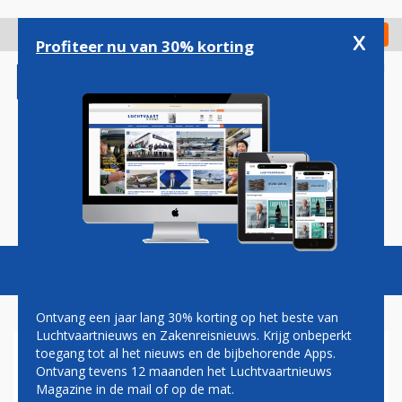
Overslaan
en
x
Digitaal Magazine
Registreer
Check in
naar
Profiteer nu van 30% korting
de
inhoud
gaan
Magazine
Podcasts
Vacatures
Toggl
naviga
Ontvang een jaar lang 30% korting op het beste van
Luchtvaartnieuws en Zakenreisnieuws. Krijg onbeperkt
toegang tot al het nieuws en de bijbehorende Apps.
VLIEGVERKEER TUSSEN
Ontvang tevens 12 maanden het Luchtvaartnieuws
NEDERLAND EN GROOT-
Magazine in de mail of op de mat.