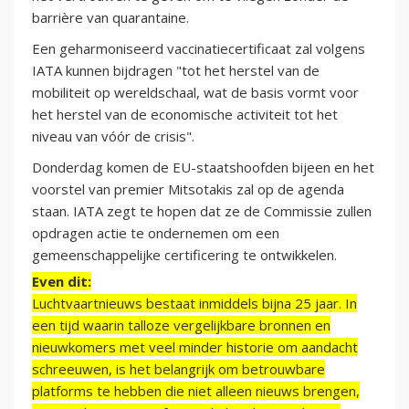
barrière van quarantaine.
Een geharmoniseerd vaccinatiecertificaat zal volgens
IATA kunnen bijdragen "tot het herstel van de
mobiliteit op wereldschaal, wat de basis vormt voor
het herstel van de economische activiteit tot het
niveau van vóór de crisis".
Donderdag komen de EU-staatshoofden bijeen en het
voorstel van premier Mitsotakis zal op de agenda
staan. IATA zegt te hopen dat ze de Commissie zullen
opdragen actie te ondernemen om een
gemeenschappelijke certificering te ontwikkelen.
Even dit:
Luchtvaartnieuws bestaat inmiddels bijna 25 jaar. In
een tijd waarin talloze vergelijkbare bronnen en
nieuwkomers met veel minder historie om aandacht
schreeuwen, is het belangrijk om betrouwbare
platforms te hebben die niet alleen nieuws brengen,