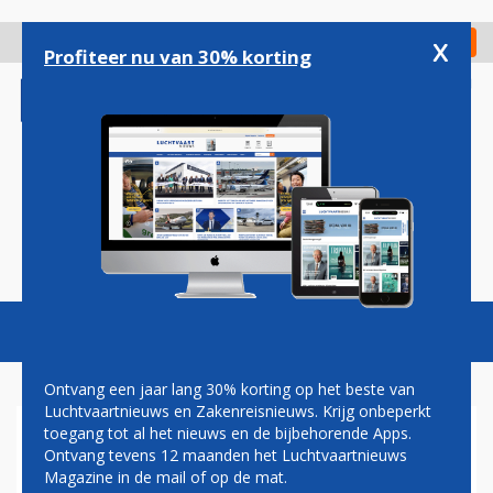
Overslaan
en
x
Digitaal Magazine
Registreer
Check in
naar
Profiteer nu van 30% korting
de
inhoud
gaan
Magazine
Podcasts
Vacatures
Toggl
naviga
Ontvang een jaar lang 30% korting op het beste van
Luchtvaartnieuws en Zakenreisnieuws. Krijg onbeperkt
toegang tot al het nieuws en de bijbehorende Apps.
IATA: VRIJ REIZEN BINNEN
Ontvang tevens 12 maanden het Luchtvaartnieuws
EUROPESE UNIE VOOR
Magazine in de mail of op de mat.