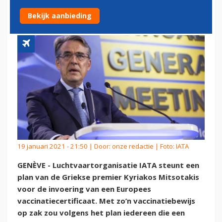
GEVACCINEERDEN
Bekijk aanbieding
19 januari 2021 - 21:50 | Door:
onze redactie
| Foto: IATA
GENÈVE - Luchtvaartorganisatie IATA steunt een
plan van de Griekse premier Kyriakos Mitsotakis
voor de invoering van een Europees
vaccinatiecertificaat. Met zo’n vaccinatiebewijs
op zak zou volgens het plan iedereen die een