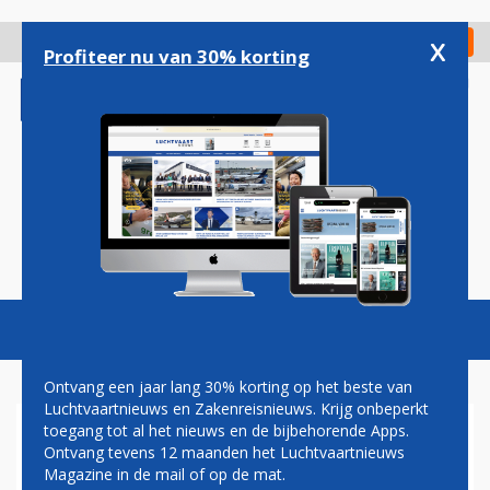
Overslaan
en
x
Digitaal Magazine
Registreer
Check in
naar
Profiteer nu van 30% korting
de
inhoud
gaan
Magazine
Podcasts
Vacatures
Toggl
naviga
Ontvang een jaar lang 30% korting op het beste van
Luchtvaartnieuws en Zakenreisnieuws. Krijg onbeperkt
toegang tot al het nieuws en de bijbehorende Apps.
EUROPESE LANDEN WILLEN
Ontvang tevens 12 maanden het Luchtvaartnieuws
NIET LANGER BOEING E-7 ALS
Magazine in de mail of op de mat.