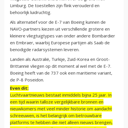
Limburg. De toestellen zijn flink verouderd en
behoorlijk luidruchtig.
Als alternatief voor de E-7 van Boeing kunnen de
NAVO-partners kiezen uit verschillende grotere en
kleinere vliegtuigtypes van onder andere Bombardier
en Embraer, waarbij Europese partijen als Saab de
benodigde radarsystemen leveren.
Landen als Australië, Turkije, Zuid-Korea en Groot-
Brittannië vliegen op dit moment al wel met de E-7.
Boeing heeft van de 737 ook een maritieme variant,
de P-8 Poseidon.
Even dit:
Luchtvaartnieuws bestaat inmiddels bijna 25 jaar. In
een tijd waarin talloze vergelijkbare bronnen en
nieuwkomers met veel minder historie om aandacht
schreeuwen, is het belangrijk om betrouwbare
platforms te hebben die niet alleen nieuws brengen,