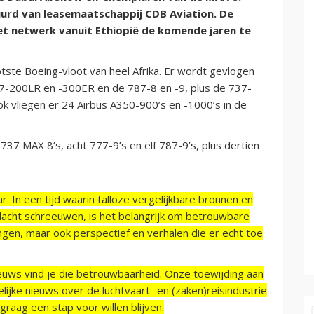
urd van leasemaatschappij CDB Aviation. De
t netwerk vanuit Ethiopië de komende jaren te
tste Boeing-vloot van heel Afrika. Er wordt gevlogen
7-200LR en -300ER en de 787-8 en -9, plus de 737-
ok vliegen er 24 Airbus A350-900’s en -1000’s in de
37 MAX 8’s, acht 777-9’s en elf 787-9’s, plus dertien
r. In een tijd waarin talloze vergelijkbare bronnen en
acht schreeuwen, is het belangrijk om betrouwbare
ngen, maar ook perspectief en verhalen die er echt toe
ieuws vind je die betrouwbaarheid. Onze toewijding aan
ijke nieuws over de luchtvaart- en (zaken)reisindustrie
raag een stap voor willen blijven.