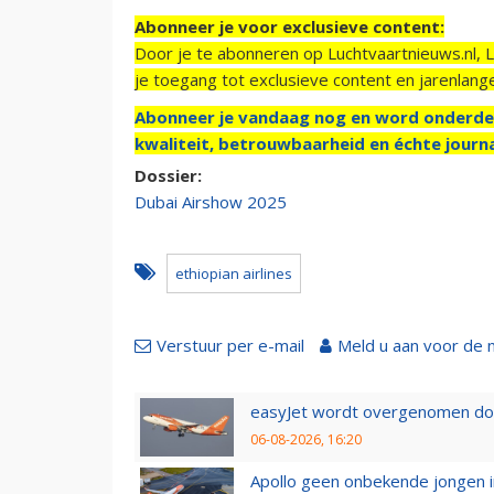
Abonneer je voor exclusieve content:
Door je te abonneren op Luchtvaartnieuws.nl, 
je toegang tot exclusieve content en jarenlang
Abonneer je vandaag nog en word onderde
kwaliteit, betrouwbaarheid en échte journa
Dossier:
Dubai Airshow 2025
ethiopian airlines
Verstuur per e-mail
Meld u aan voor de 
easyJet wordt overgenomen door
06-08-2026, 16:20
Apollo geen onbekende jongen i