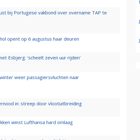
rust bij Portugese vakbond over overname TAP te
hol opent op 6 augustus haar deuren
t Esbjerg: 'scheelt zeven uur rijden'
 winter weer passagiersvluchten naar
ernood in: streep door vlootuitbreiding
ukken winst Lufthansa hard omlaag