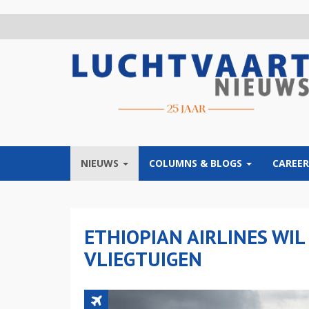
Overslaan
en
naar
de
inhoud
gaan
NIEUWS
COLUMNS & BLOGS
CAREER
ETHIOPIAN AIRLINES WIL
VLIEGTUIGEN