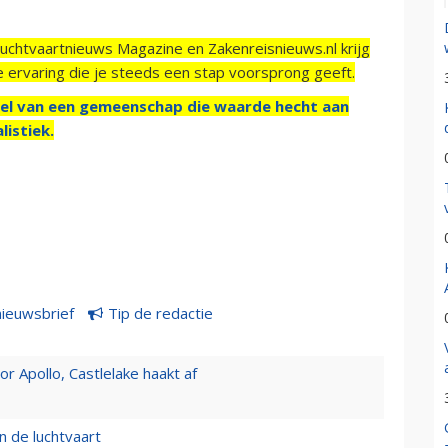
Luchtvaartnieuws Magazine en Zakenreisnieuws.nl krijg
e ervaring die je steeds een stap voorsprong geeft.
el van een gemeenschap die waarde hecht aan
listiek.
nieuwsbrief
Tip de redactie
 Apollo, Castlelake haakt af
n de luchtvaart