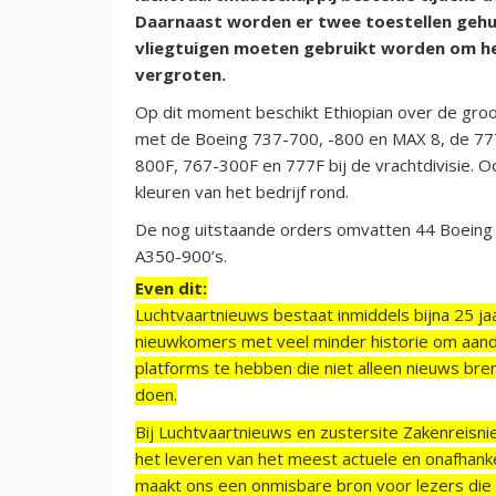
Daarnaast worden er twee toestellen gehu
vliegtuigen moeten gebruikt worden om he
vergroten.
Op dit moment beschikt Ethiopian over de groo
met de Boeing 737-700, -800 en MAX 8, de 77
800F, 767-300F en 777F bij de vrachtdivisie. O
kleuren van het bedrijf rond.
De nog uitstaande orders omvatten 44 Boeing 7
A350-900’s.
Even dit:
Luchtvaartnieuws bestaat inmiddels bijna 25 jaa
nieuwkomers met veel minder historie om aand
platforms te hebben die niet alleen nieuws bre
doen.
Bij Luchtvaartnieuws en zustersite Zakenreisn
het leveren van het meest actuele en onafhankel
maakt ons een onmisbare bron voor lezers die g