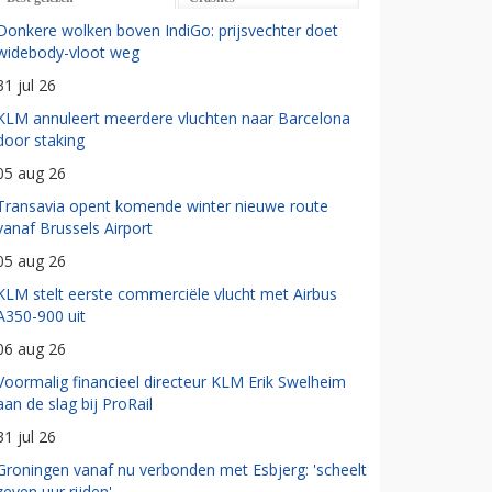
Donkere wolken boven IndiGo: prijsvechter doet
widebody-vloot weg
31 jul 26
KLM annuleert meerdere vluchten naar Barcelona
door staking
05 aug 26
Transavia opent komende winter nieuwe route
vanaf Brussels Airport
05 aug 26
KLM stelt eerste commerciële vlucht met Airbus
A350-900 uit
06 aug 26
Voormalig financieel directeur KLM Erik Swelheim
aan de slag bij ProRail
31 jul 26
Groningen vanaf nu verbonden met Esbjerg: 'scheelt
zeven uur rijden'