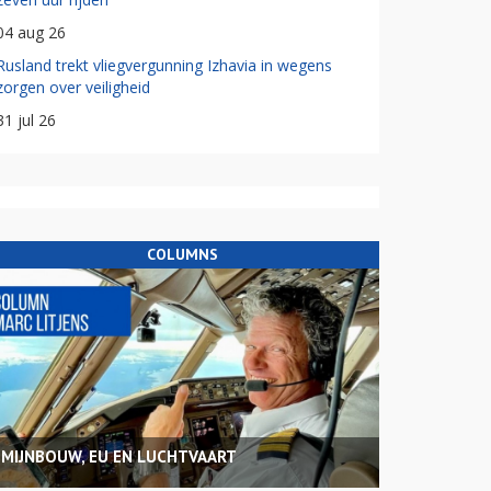
04 aug 26
Rusland trekt vliegvergunning Izhavia in wegens
zorgen over veiligheid
31 jul 26
COLUMNS
MIJNBOUW, EU EN LUCHTVAART