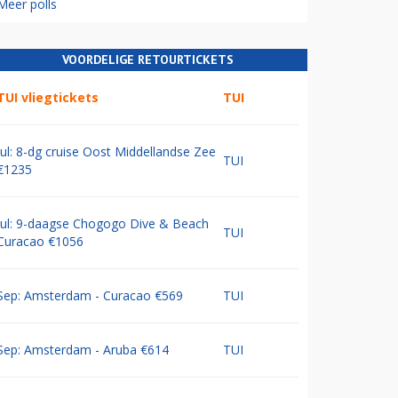
Meer polls
VOORDELIGE RETOURTICKETS
TUI vliegtickets
TUI
Jul: 8-dg cruise Oost Middellandse Zee
TUI
€1235
Jul: 9-daagse Chogogo Dive & Beach
TUI
Curacao €1056
Sep: Amsterdam - Curacao €569
TUI
Sep: Amsterdam - Aruba €614
TUI