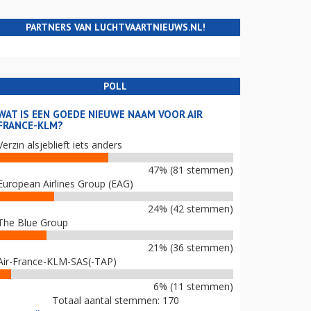
PARTNERS VAN LUCHTVAARTNIEUWS.NL!
POLL
WAT IS EEN GOEDE NIEUWE NAAM VOOR AIR
FRANCE-KLM?
Verzin alsjeblieft iets anders
47% (81 stemmen)
European Airlines Group (EAG)
24% (42 stemmen)
The Blue Group
21% (36 stemmen)
Air-France-KLM-SAS(-TAP)
6% (11 stemmen)
Totaal aantal stemmen: 170