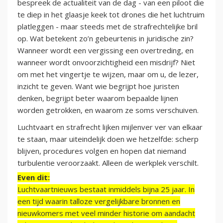
bespreek de actualiteit van de dag - van een piloot die
te diep in het glaasje keek tot drones die het luchtruim
platleggen - maar steeds met de strafrechtelijke bril
op. Wat betekent zo’n gebeurtenis in juridische zin?
Wanneer wordt een vergissing een overtreding, en
wanneer wordt onvoorzichtigheid een misdrijf? Niet
om met het vingertje te wijzen, maar om u, de lezer,
inzicht te geven. Want wie begrijpt hoe juristen
denken, begrijpt beter waarom bepaalde lijnen
worden getrokken, en waarom ze soms verschuiven.
Luchtvaart en strafrecht lijken mijlenver ver van elkaar
te staan, maar uiteindelijk doen we hetzelfde: scherp
blijven, procedures volgen en hopen dat niemand
turbulentie veroorzaakt. Alleen de werkplek verschilt.
Even dit:
Luchtvaartnieuws bestaat inmiddels bijna 25 jaar. In
een tijd waarin talloze vergelijkbare bronnen en
nieuwkomers met veel minder historie om aandacht