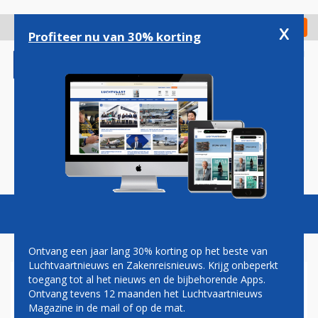
Overslaan
en
x
Digitaal Magazine
Registreer
Check in
naar
Profiteer nu van 30% korting
de
inhoud
gaan
Magazine
Podcasts
Vacatures
Toggl
naviga
Ontvang een jaar lang 30% korting op het beste van
Luchtvaartnieuws en Zakenreisnieuws. Krijg onbeperkt
toegang tot al het nieuws en de bijbehorende Apps.
VAN COCKPIT NAAR
Ontvang tevens 12 maanden het Luchtvaartnieuws
RECHTBANK
Magazine in de mail of op de mat.