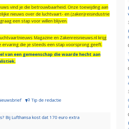
ieuws vind je die betrouwbaarheid. Onze toewijding aan
ijke nieuws over de luchtvaart- en (zaken)reisindustrie
raag een stap voor willen blijven.
Luchtvaartnieuws Magazine en Zakenreisnieuws.nl krijg
e ervaring die je steeds een stap voorsprong geeft.
el van een gemeenschap die waarde hecht aan
listiek.
nieuwsbrief
Tip de redactie
s? Bij Lufthansa kost dat 170 euro extra