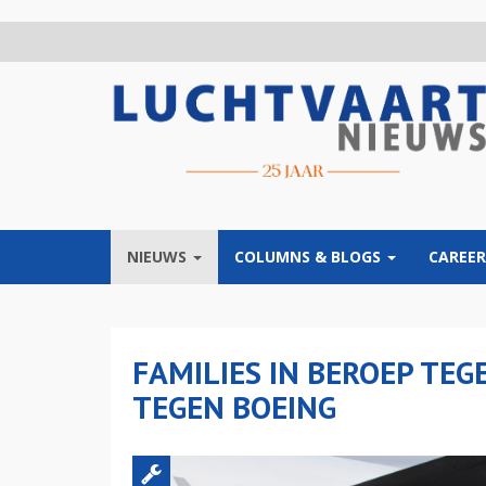
Overslaan
en
naar
de
inhoud
gaan
NIEUWS
COLUMNS & BLOGS
CAREER
FAMILIES IN BEROEP TE
TEGEN BOEING