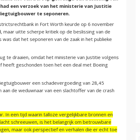
 had een verzoek van het ministerie van Justitie
liegtuigbouwer te seponeren.
trictsrechtbank in Fort Worth keurde op 6 november
, maar uitte scherpe kritiek op de beslissing van de
ns was dat het seponeren van de zaak in het publieke
ug te draaien, omdat het ministerie van Justitie volgens
ijf heeft geschonden toen het een deal met Boeing
iegtuigbouwer een schadevergoeding van 28,45
en aan de weduwnaar van een slachtoffer van de crash
r. In een tijd waarin talloze vergelijkbare bronnen en
acht schreeuwen, is het belangrijk om betrouwbare
ngen, maar ook perspectief en verhalen die er echt toe