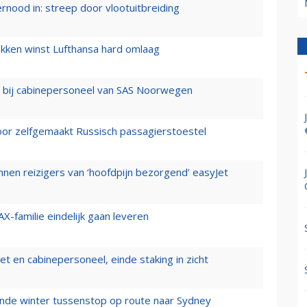
ernood in: streep door vlootuitbreiding
ukken winst Lufthansa hard omlaag
 bij cabinepersoneel van SAS Noorwegen
voor zelfgemaakt Russisch passagierstoestel
nen reizigers van ‘hoofdpijn bezorgend’ easyJet
X-familie eindelijk gaan leveren
t en cabinepersoneel, einde staking in zicht
mende winter tussenstop op route naar Sydney