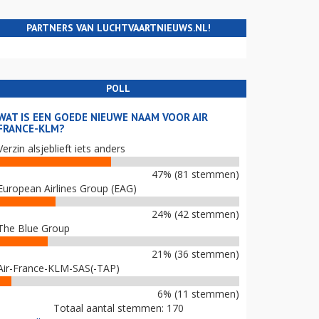
PARTNERS VAN LUCHTVAARTNIEUWS.NL!
POLL
WAT IS EEN GOEDE NIEUWE NAAM VOOR AIR
FRANCE-KLM?
Verzin alsjeblieft iets anders
47% (81 stemmen)
European Airlines Group (EAG)
24% (42 stemmen)
The Blue Group
21% (36 stemmen)
Air-France-KLM-SAS(-TAP)
6% (11 stemmen)
Totaal aantal stemmen: 170