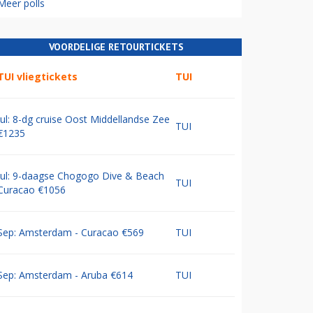
Meer polls
VOORDELIGE RETOURTICKETS
TUI vliegtickets
TUI
Jul: 8-dg cruise Oost Middellandse Zee
TUI
€1235
Jul: 9-daagse Chogogo Dive & Beach
TUI
Curacao €1056
Sep: Amsterdam - Curacao €569
TUI
Sep: Amsterdam - Aruba €614
TUI