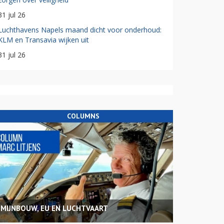
31 jul 26
Luchthavens Napels maand dicht voor onderhoud:
KLM en Transavia wijken uit
31 jul 26
COLUMNS
MIJNBOUW, EU EN LUCHTVAART