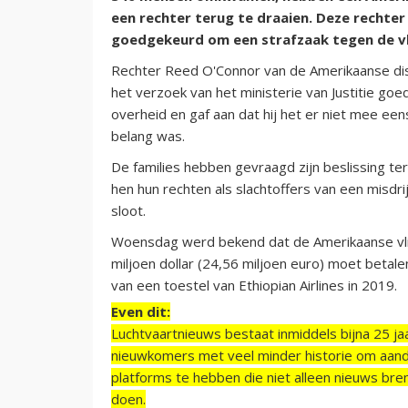
een rechter terug te draaien. Deze rechter
goedgekeurd om een strafzaak tegen de v
Rechter Reed O'Connor van de Amerikaanse dis
het verzoek van het ministerie van Justitie goed
overheid en gaf aan dat hij het er niet mee ee
belang was.
De families hebben gevraagd zijn beslissing ter
hen hun rechten als slachtoffers van een misdr
sloot.
Woensdag werd bekend dat de Amerikaanse vl
miljoen dollar (24,56 miljoen euro) moet betal
van een toestel van Ethiopian Airlines in 2019.
Even dit:
Luchtvaartnieuws bestaat inmiddels bijna 25 jaa
nieuwkomers met veel minder historie om aand
platforms te hebben die niet alleen nieuws bre
doen.