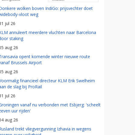
Donkere wolken boven IndiGo: prijsvechter doet
widebody-vloot weg
31 jul 26
KLM annuleert meerdere vluchten naar Barcelona
door staking
05 aug 26
Transavia opent komende winter nieuwe route
vanaf Brussels Airport
05 aug 26
Voormalig financieel directeur KLM Erik Swelheim
aan de slag bij ProRail
31 jul 26
Groningen vanaf nu verbonden met Esbjerg: 'scheelt
zeven uur rijden'
04 aug 26
Rusland trekt vliegvergunning Izhavia in wegens
zorgen over veiligheid