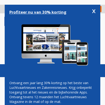
Overslaan
en
x
Digitaal Magazine
Registreer
Check in
naar
Profiteer nu van 30% korting
de
inhoud
gaan
Magazine
Podcasts
Vacatures
Toggl
naviga
Ontvang een jaar lang 30% korting op het beste van
Luchtvaartnieuws en Zakenreisnieuws. Krijg onbeperkt
toegang tot al het nieuws en de bijbehorende Apps.
SCHIPHOL: SAMENWERKING
Ontvang tevens 12 maanden het Luchtvaartnieuws
MET MARECHAUSSEE MOET
Magazine in de mail of op de mat.