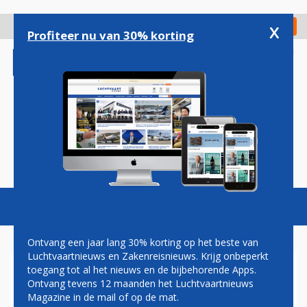
Overslaan
en
x
Digitaal Magazine
Registreer
Check in
naar
Profiteer nu van 30% korting
de
inhoud
gaan
Magazine
Podcasts
Vacatures
Toggl
naviga
Ontvang een jaar lang 30% korting op het beste van
Luchtvaartnieuws en Zakenreisnieuws. Krijg onbeperkt
toegang tot al het nieuws en de bijbehorende Apps.
60 PROCENT MINDER
Ontvang tevens 12 maanden het Luchtvaartnieuws
VLIEGTUIGPASSAGIERS IN
Magazine in de mail of op de mat.