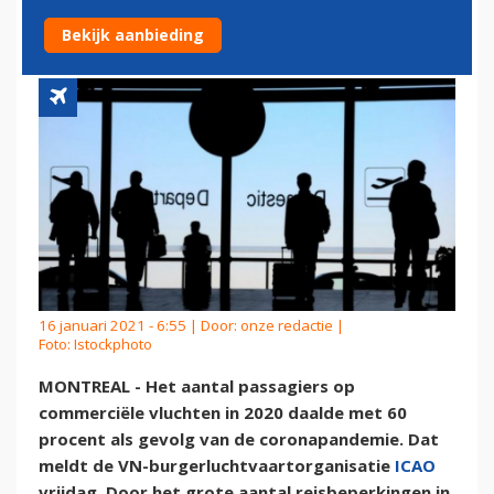
2020 DOOR CORONAVIRUS
Bekijk aanbieding
16 januari 2021 - 6:55 | Door:
onze redactie
|
Foto: Istockphoto
MONTREAL - Het aantal passagiers op
commerciële vluchten in 2020 daalde met 60
procent als gevolg van de coronapandemie. Dat
meldt de VN-burgerluchtvaartorganisatie
ICAO
vrijdag. Door het grote aantal reisbeperkingen in