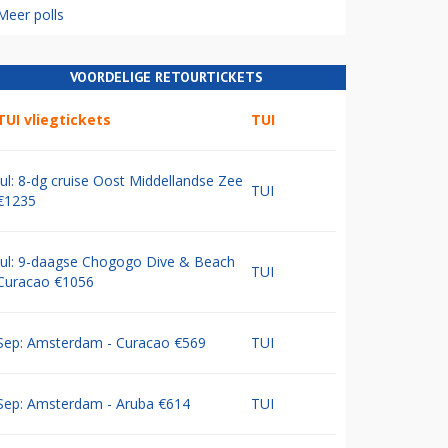
Meer polls
VOORDELIGE RETOURTICKETS
TUI vliegtickets
TUI
Jul: 8-dg cruise Oost Middellandse Zee
TUI
€1235
Jul: 9-daagse Chogogo Dive & Beach
TUI
Curacao €1056
Sep: Amsterdam - Curacao €569
TUI
Sep: Amsterdam - Aruba €614
TUI