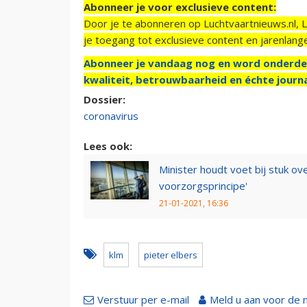
Abonneer je voor exclusieve content:
Door je te abonneren op Luchtvaartnieuws.nl, 
je toegang tot exclusieve content en jarenlang
Abonneer je vandaag nog en word onderde
kwaliteit, betrouwbaarheid en échte journa
Dossier:
coronavirus
Lees ook:
Minister houdt voet bij stuk ov
voorzorgsprincipe'
21-01-2021, 16:36
klm
pieter elbers
Verstuur per e-mail
Meld u aan voor de 