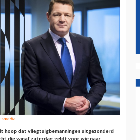
eismedia
dt hoop dat vliegtuigbemanningen uitgezonderd
ht die vanaf zaterdag geldt voor wie naar