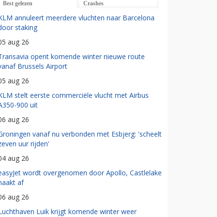
Best gelezen
Crashes
KLM annuleert meerdere vluchten naar Barcelona
door staking
05 aug 26
Transavia opent komende winter nieuwe route
vanaf Brussels Airport
05 aug 26
KLM stelt eerste commerciële vlucht met Airbus
A350-900 uit
06 aug 26
Groningen vanaf nu verbonden met Esbjerg: 'scheelt
zeven uur rijden'
04 aug 26
easyJet wordt overgenomen door Apollo, Castlelake
haakt af
06 aug 26
Luchthaven Luik krijgt komende winter weer