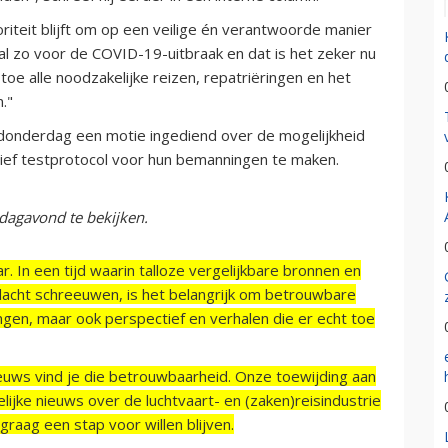
riteit blijft om op een veilige én verantwoorde manier
al zo voor de COVID-19-uitbraak en dat is het zeker nu
e alle noodzakelijke reizen, repatriëringen en het
."
onderdag een motie ingediend over de mogelijkheid
ief testprotocol voor hun bemanningen te maken.
agavond te bekijken.
r. In een tijd waarin talloze vergelijkbare bronnen en
acht schreeuwen, is het belangrijk om betrouwbare
ngen, maar ook perspectief en verhalen die er echt toe
ieuws vind je die betrouwbaarheid. Onze toewijding aan
ijke nieuws over de luchtvaart- en (zaken)reisindustrie
raag een stap voor willen blijven.