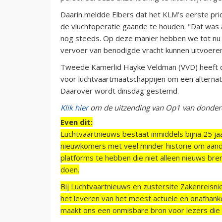
Daarin meldde Elbers dat het KLM’s eerste prio
de vluchtoperatie gaande te houden. "Dat was 
nog steeds. Op deze manier hebben we tot nu to
vervoer van benodigde vracht kunnen uitvoeren
Tweede Kamerlid Hayke Veldman (VVD) heeft d
voor luchtvaartmaatschappijen om een alternat
Daarover wordt dinsdag gestemd.
Klik hier
om de uitzending van Op1 van donderd
Even dit:
Luchtvaartnieuws bestaat inmiddels bijna 25 jaa
nieuwkomers met veel minder historie om aand
platforms te hebben die niet alleen nieuws bre
doen.
Bij Luchtvaartnieuws en zustersite Zakenreisn
het leveren van het meest actuele en onafhankel
maakt ons een onmisbare bron voor lezers die g