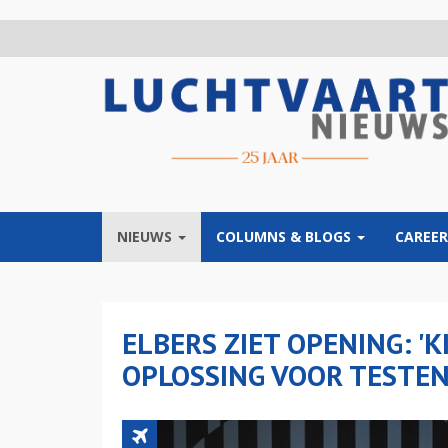
Overslaan
en
naar
de
inhoud
gaan
NIEUWS
COLUMNS & BLOGS
CAREER
ELBERS ZIET OPENING: '
OPLOSSING VOOR TESTEN