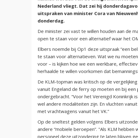
Nederland vliegt. Dat zei hij donderdagav
uitspraken van minister Cora van Nieuwen
donderdag.
De minister zei vast te willen houden aan de m
open te staan voor een alternatief waar het O
Elbers noemde bij Op1 deze uitspraak “een belan
te staan voor alternatieven. Wat we nu moete
voor – is kijken hoe we een werkbare, effectie
herhaalde te willen voorkomen dat bemanningsl
De KLM-topman was kritisch op de vergelijking
vanuit Engeland de ferry op moeten en bij een 
ondergebracht. “Voor het Verenigd Koninkrijk is
wel andere modaliteiten zijn. En vluchten vanui
met vrachtwagens vanuit het VK.”
Op de sneltest gelden volgens Elbers uitzond
andere “mobiele beroepen”. "Als KLM hebben w
personeel deze uitzondering te laten blijven gel