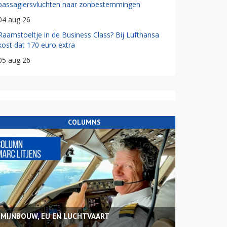
passagiersvluchten naar zonbestemmingen
04 aug 26
Raamstoeltje in de Business Class? Bij Lufthansa
kost dat 170 euro extra
05 aug 26
COLUMNS
MIJNBOUW, EU EN LUCHTVAART