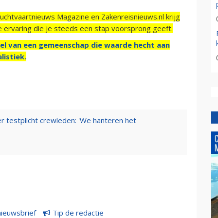
Luchtvaartnieuws Magazine en Zakenreisnieuws.nl krijg
e ervaring die je steeds een stap voorsprong geeft.
el van een gemeenschap die waarde hecht aan
listiek.
er testplicht crewleden: 'We hanteren het
nieuwsbrief
Tip de redactie