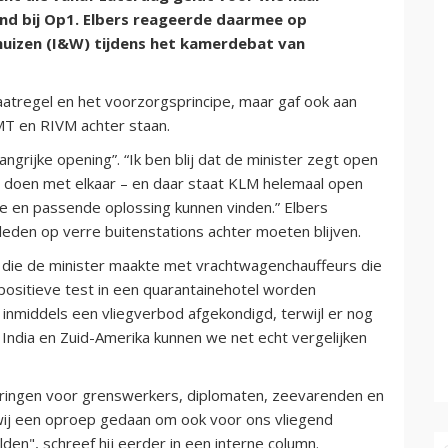
ond bij Op1. Elbers reageerde daarmee op
huizen (I&W) tijdens het kamerdebat van
aatregel en het voorzorgsprincipe, maar gaf ook aan
MT en RIVM achter staan.
grijke opening”. “Ik ben blij dat de minister zegt open
n doen met elkaar – en daar staat KLM helemaal open
ve en passende oplossing kunnen vinden.” Elbers
eden op verre buitenstations achter moeten blijven.
 die de minister maakte met vrachtwagenchauffeurs die
positieve test in een quarantainehotel worden
 inmiddels een vliegverbod afgekondigd, terwijl er nog
t India en Zuid-Amerika kunnen we net echt vergelijken
eringen voor grenswerkers, diplomaten, zeevarenden en
ij een oproep gedaan om ook voor ons vliegend
den", schreef hij eerder in een interne column.