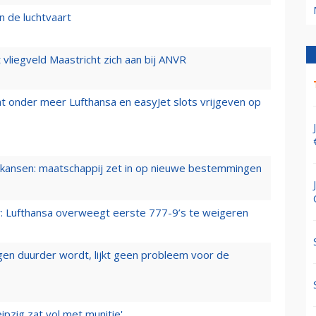
n de luchtvaart
t vliegveld Maastricht zich aan bij ANVR
t onder meer Lufthansa en easyJet slots vrijgeven op
ansen: maatschappij zet in op nieuwe bestemmingen
er: Lufthansa overweegt eerste 777-9’s te weigeren
iegen duurder wordt, lijkt geen probleem voor de
ipzig zat vol met munitie'