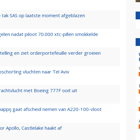
 tak SAS op laatste moment afgeblazen
elen nadat piloot 70.000 xtc-pillen smokkelde
elling en ziet orderportefeuille verder groeien
chorting vluchten naar Tel Aviv
vrachtvlucht met Boeing 777F ooit uit
happij gaat afscheid nemen van A220-100-vloot
 Apollo, Castlelake haakt af