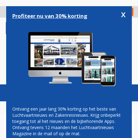
Overslaan
en
x
Digitaal Magazine
Registreer
Check in
naar
Profiteer nu van 30% korting
de
inhoud
gaan
Magazine
Podcasts
Vacatures
Toggl
naviga
Ontvang een jaar lang 30% korting op het beste van
Luchtvaartnieuws en Zakenreisnieuws. Krijg onbeperkt
toegang tot al het nieuws en de bijbehorende Apps.
CRISIS MIDDEN-OOSTEN
Ontvang tevens 12 maanden het Luchtvaartnieuws
Magazine in de mail of op de mat.