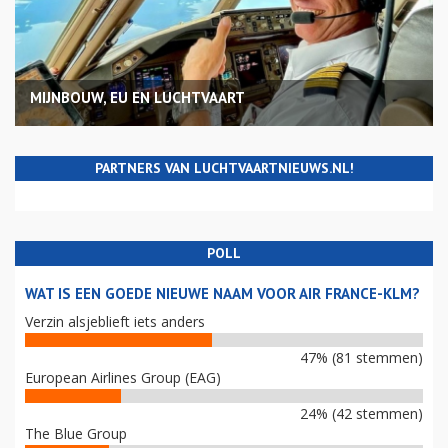
MIJNBOUW, EU EN LUCHTVAART
PARTNERS VAN LUCHTVAARTNIEUWS.NL!
POLL
WAT IS EEN GOEDE NIEUWE NAAM VOOR AIR FRANCE-KLM?
Verzin alsjeblieft iets anders
47% (81 stemmen)
European Airlines Group (EAG)
24% (42 stemmen)
The Blue Group