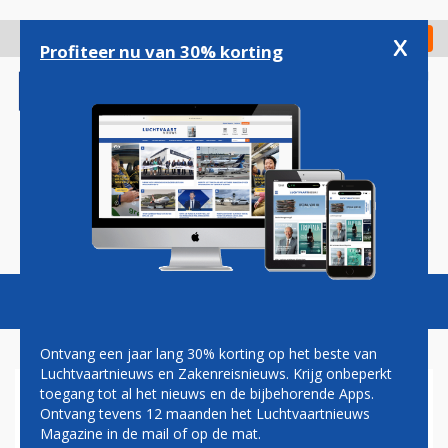
Overslaan
en
x
Digitaal Magazine
Registreer
Check in
naar
Profiteer nu van 30% korting
de
inhoud
gaan
Magazine
Podcasts
Vacatures
Toggl
naviga
Ontvang een jaar lang 30% korting op het beste van
Luchtvaartnieuws en Zakenreisnieuws. Krijg onbeperkt
toegang tot al het nieuws en de bijbehorende Apps.
CRISIS MIDDEN-OOSTEN
Ontvang tevens 12 maanden het Luchtvaartnieuws
Magazine in de mail of op de mat.