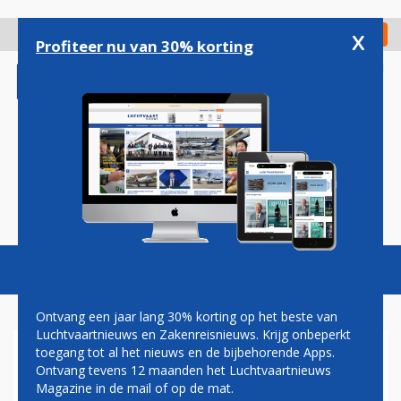
Overslaan
en
x
Digitaal Magazine
Registreer
Check in
naar
Profiteer nu van 30% korting
de
inhoud
gaan
Magazine
Podcasts
Vacatures
Toggl
naviga
Ontvang een jaar lang 30% korting op het beste van
Luchtvaartnieuws en Zakenreisnieuws. Krijg onbeperkt
toegang tot al het nieuws en de bijbehorende Apps.
DUBAI AIR SHOW 2019
Ontvang tevens 12 maanden het Luchtvaartnieuws
Magazine in de mail of op de mat.