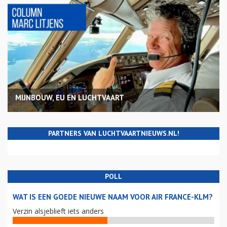
MIJNBOUW, EU EN LUCHTVAART
PARTNERS VAN LUCHTVAARTNIEUWS.NL!
POLL
WAT IS EEN GOEDE NIEUWE NAAM VOOR AIR FRANCE-KLM?
Verzin alsjeblieft iets anders