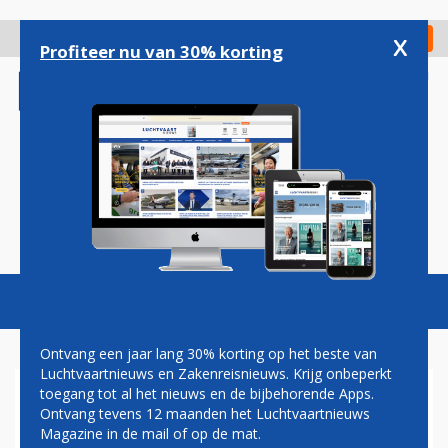
Overslaan
en
x
Digitaal Magazine
Registreer
Check in
naar
Profiteer nu van 30% korting
de
inhoud
gaan
Magazine
Podcasts
Vacatures
Toggl
naviga
Ontvang een jaar lang 30% korting op het beste van
Luchtvaartnieuws en Zakenreisnieuws. Krijg onbeperkt
toegang tot al het nieuws en de bijbehorende Apps.
EBACE2016
Ontvang tevens 12 maanden het Luchtvaartnieuws
Magazine in de mail of op de mat.