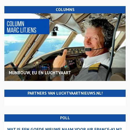
COLUMNS
MIJNBOUW, EU EN LUCHTVAART
PARTNERS VAN LUCHTVAARTNIEUWS.NL!
POLL
WAT IS EEN GOEDE NIEUWE NAAM VOOR AIR FRANCE-KLM?