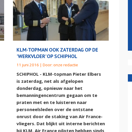
KLM-TOPMAN OOK ZATERDAG OP DE
'WERKVLOER' OP SCHIPHOL
11 juni 2016 | Door:
onze redactie
SCHIPHOL - KLM-topman Pieter Elbers
is zaterdag, net als afgelopen
donderdag, opnieuw naar het
bemanningencentrum gegaan om te
praten met en te luisteren naar
personeelsleden over de ontstane
onrust door de staking van Air France-
vliegers. Dat blijkt uit interne berichten
bij KLM. Air France piloten hebben sinds