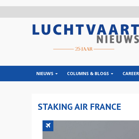
Overslaan
en
naar
de
inhoud
gaan
NIEUWS
COLUMNS & BLOGS
CAREER
STAKING AIR FRANCE