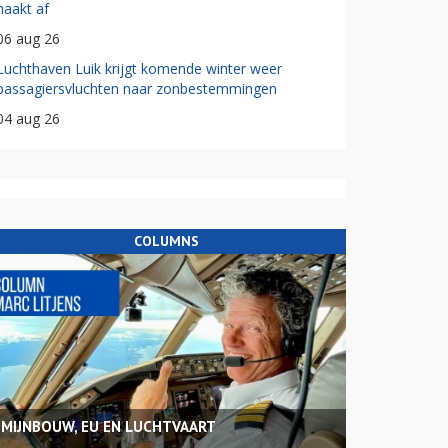
haakt af
06 aug 26
Luchthaven Luik krijgt komende winter weer
passagiersvluchten naar zonbestemmingen
04 aug 26
COLUMNS
MIJNBOUW, EU EN LUCHTVAART