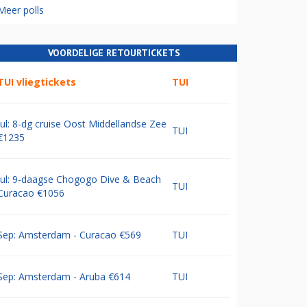
Meer polls
VOORDELIGE RETOURTICKETS
TUI vliegtickets
TUI
Jul: 8-dg cruise Oost Middellandse Zee
TUI
€1235
Jul: 9-daagse Chogogo Dive & Beach
TUI
Curacao €1056
Sep: Amsterdam - Curacao €569
TUI
Sep: Amsterdam - Aruba €614
TUI