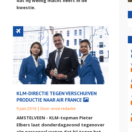
dat hij weinig macht heeft in de
kwestie.
KLM-DIRECTIE TEGEN VERSCHUIVEN
PRODUCTIE NAAR AIR FRANCE
9 juni 2016 | Door:
onze redactie
AMSTELVEEN - KLM-topman Pieter
Elbers laat donderdagavond tegenover
zijn personeel weten dat hij tegen het