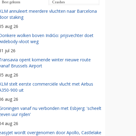
Best gelezen
Crashes
KLM annuleert meerdere vluchten naar Barcelona
door staking
05 aug 26
Donkere wolken boven IndiGo: prijsvechter doet
widebody-vloot weg
31 jul 26
Transavia opent komende winter nieuwe route
vanaf Brussels Airport
05 aug 26
KLM stelt eerste commerciële vlucht met Airbus
A350-900 uit
06 aug 26
Groningen vanaf nu verbonden met Esbjerg: 'scheelt
zeven uur rijden'
04 aug 26
easyJet wordt overgenomen door Apollo, Castlelake