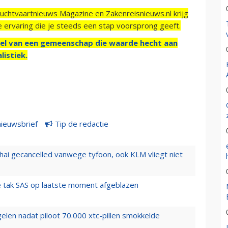
Luchtvaartnieuws Magazine en Zakenreisnieuws.nl krijg
e ervaring die je steeds een stap voorsprong geeft.
el van een gemeenschap die waarde hecht aan
listiek.
nieuwsbrief
Tip de redactie
hai gecancelled vanwege tyfoon, ook KLM vliegt niet
 tak SAS op laatste moment afgeblazen
elen nadat piloot 70.000 xtc-pillen smokkelde