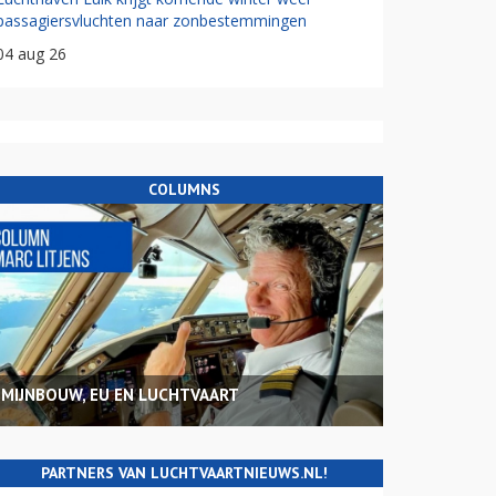
passagiersvluchten naar zonbestemmingen
04 aug 26
COLUMNS
MIJNBOUW, EU EN LUCHTVAART
PARTNERS VAN LUCHTVAARTNIEUWS.NL!