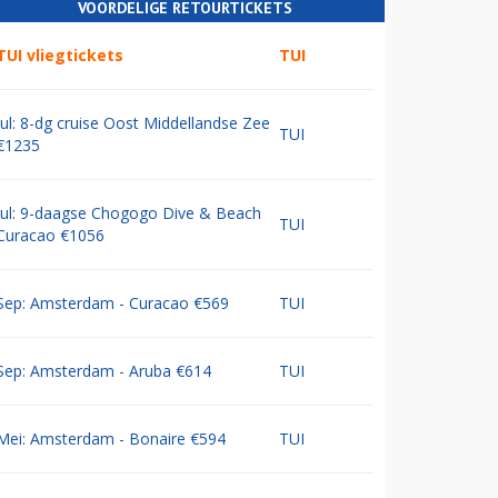
VOORDELIGE RETOURTICKETS
TUI vliegtickets
TUI
Jul: 8-dg cruise Oost Middellandse Zee
TUI
€1235
Jul: 9-daagse Chogogo Dive & Beach
TUI
Curacao €1056
Sep: Amsterdam - Curacao €569
TUI
Sep: Amsterdam - Aruba €614
TUI
Mei: Amsterdam - Bonaire €594
TUI