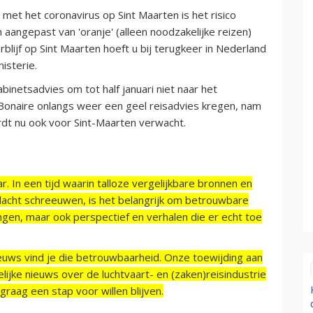
et het coronavirus op Sint Maarten is het risico
 aangepast van 'oranje' (alleen noodzakelijke reizen)
verblijf op Sint Maarten hoeft u bij terugkeer in Nederland
isterie.
binetsadvies om tot half januari niet naar het
 Bonaire onlangs weer een geel reisadvies kregen, nam
rdt nu ook voor Sint-Maarten verwacht.
r. In een tijd waarin talloze vergelijkbare bronnen en
acht schreeuwen, is het belangrijk om betrouwbare
ngen, maar ook perspectief en verhalen die er echt toe
ieuws vind je die betrouwbaarheid. Onze toewijding aan
ijke nieuws over de luchtvaart- en (zaken)reisindustrie
raag een stap voor willen blijven.