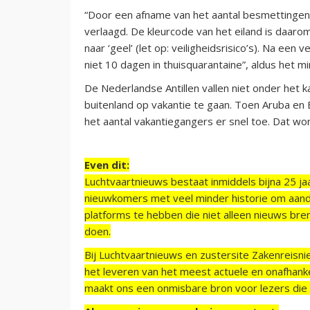
“Door een afname van het aantal besmettingen m
verlaagd. De kleurcode van het eiland is daarom
naar ‘geel’ (let op: veiligheidsrisico’s). Na een 
niet 10 dagen in thuisquarantaine”, aldus het min
De Nederlandse Antillen vallen niet onder het ka
buitenland op vakantie te gaan. Toen Aruba en
het aantal vakantiegangers er snel toe. Dat wo
Even dit:
Luchtvaartnieuws bestaat inmiddels bijna 25 jaa
nieuwkomers met veel minder historie om aand
platforms te hebben die niet alleen nieuws bre
doen.
Bij Luchtvaartnieuws en zustersite Zakenreisn
het leveren van het meest actuele en onafhankel
maakt ons een onmisbare bron voor lezers die g