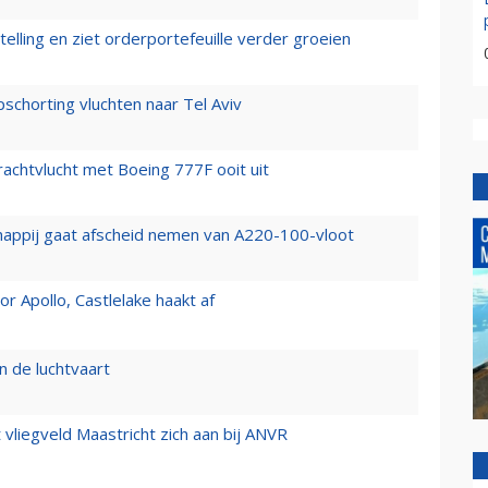
elling en ziet orderportefeuille verder groeien
chorting vluchten naar Tel Aviv
vrachtvlucht met Boeing 777F ooit uit
happij gaat afscheid nemen van A220-100-vloot
 Apollo, Castlelake haakt af
n de luchtvaart
t vliegveld Maastricht zich aan bij ANVR