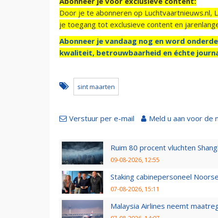
Abonneer je voor exclusieve content:
Door je te abonneren op Luchtvaartnieuws.nl, 
je toegang tot exclusieve content en jarenlang
Abonneer je vandaag nog en word onderde
kwaliteit, betrouwbaarheid en échte journa
sint maarten
Verstuur per e-mail
Meld u aan voor de 
Ruim 80 procent vluchten Shang
09-08-2026, 12:55
Staking cabinepersoneel Noorse
07-08-2026, 15:11
Malaysia Airlines neemt maatreg