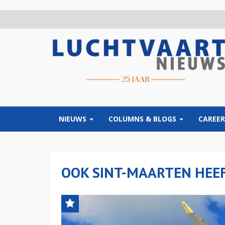
Overslaan
en
naar
de
inhoud
gaan
NIEUWS
COLUMNS & BLOGS
CAREER
OOK SINT-MAARTEN HEEF