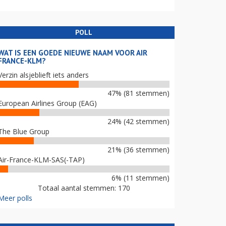
POLL
WAT IS EEN GOEDE NIEUWE NAAM VOOR AIR
FRANCE-KLM?
Verzin alsjeblieft iets anders
47% (81 stemmen)
European Airlines Group (EAG)
24% (42 stemmen)
The Blue Group
21% (36 stemmen)
Air-France-KLM-SAS(-TAP)
6% (11 stemmen)
Totaal aantal stemmen: 170
Meer polls