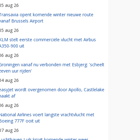
05 aug 26
Transavia opent komende winter nieuwe route
vanaf Brussels Airport
05 aug 26
KLM stelt eerste commerciële vlucht met Airbus
A350-900 uit
06 aug 26
Groningen vanaf nu verbonden met Esbjerg: 'scheelt
zeven uur rijden'
04 aug 26
easyJet wordt overgenomen door Apollo, Castlelake
haakt af
06 aug 26
National Airlines voert langste vrachtvlucht met
Boeing 777F ooit uit
07 aug 26
Luchthaven Luik krijgt komende winter weer