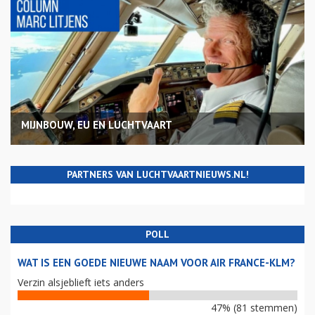
MIJNBOUW, EU EN LUCHTVAART
PARTNERS VAN LUCHTVAARTNIEUWS.NL!
POLL
WAT IS EEN GOEDE NIEUWE NAAM VOOR AIR FRANCE-KLM?
Verzin alsjeblieft iets anders
47% (81 stemmen)