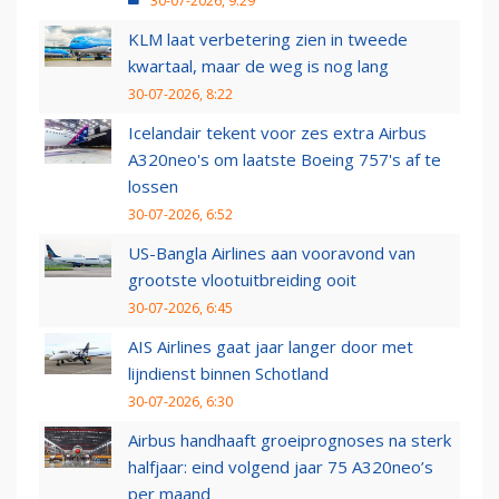
30-07-2026, 9:29
KLM laat verbetering zien in tweede
kwartaal, maar de weg is nog lang
30-07-2026, 8:22
Icelandair tekent voor zes extra Airbus
A320neo's om laatste Boeing 757's af te
lossen
30-07-2026, 6:52
US-Bangla Airlines aan vooravond van
grootste vlootuitbreiding ooit
30-07-2026, 6:45
AIS Airlines gaat jaar langer door met
lijndienst binnen Schotland
30-07-2026, 6:30
Airbus handhaaft groeiprognoses na sterk
halfjaar: eind volgend jaar 75 A320neo’s
per maand