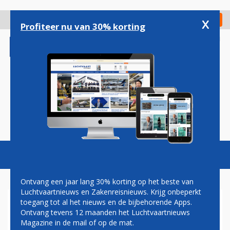
Overslaan
en
x
Digitaal Magazine
Registreer
Check in
naar
Profiteer nu van 30% korting
de
inhoud
gaan
Magazine
Podcasts
Vacatures
Toggl
naviga
Ontvang een jaar lang 30% korting op het beste van
Luchtvaartnieuws en Zakenreisnieuws. Krijg onbeperkt
toegang tot al het nieuws en de bijbehorende Apps.
EERSTE DASSAULT FALCON
Ontvang tevens 12 maanden het Luchtvaartnieuws
8X IN DIENST
Magazine in de mail of op de mat.