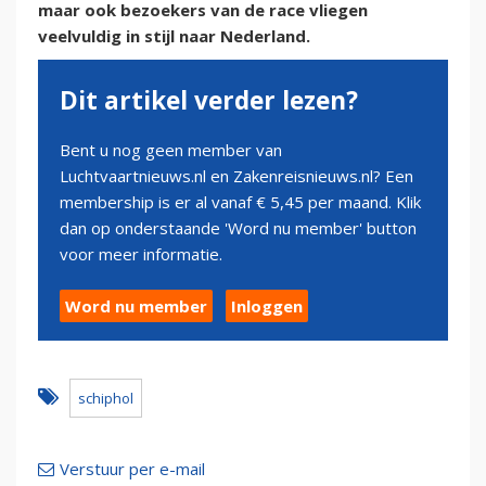
maar ook bezoekers van de race vliegen
veelvuldig in stijl naar Nederland.
Dit artikel verder lezen?
Bent u nog geen member van
Luchtvaartnieuws.nl en Zakenreisnieuws.nl? Een
membership is er al vanaf € 5,45 per maand. Klik
dan op onderstaande 'Word nu member' button
voor meer informatie.
Word nu member
Inloggen
schiphol
Verstuur per e-mail