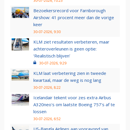
30-07-2026, 10:23
Bezoekersrecord voor Farnborough
Airshow: 41 procent meer dan de vorige
keer
30-07-2026, 9:30
KLM ziet resultaten verbeteren, maar
achteroverleunen is geen optie:
‘Realistisch blijven’
30-07-2026, 9:29
KLM laat verbetering zien in tweede
kwartaal, maar de weg is nog lang
30-07-2026, 8:22
Icelandair tekent voor zes extra Airbus
A320neo's om laatste Boeing 757's af te
lossen
30-07-2026, 6:52
US-Bangla Airlines aan vooravond van