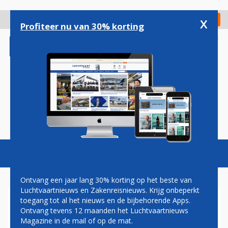
Overslaan
en
x
Digitaal Magazine
Registreer
Check in
naar
Profiteer nu van 30% korting
de
inhoud
gaan
Magazine
Podcasts
Vacatures
Toggl
naviga
Ontvang een jaar lang 30% korting op het beste van
Luchtvaartnieuws en Zakenreisnieuws. Krijg onbeperkt
toegang tot al het nieuws en de bijbehorende Apps.
INVASIE VAN VIP-JETS OP
Ontvang tevens 12 maanden het Luchtvaartnieuws
SCHIPHOL DOOR FORMULE 1
Magazine in de mail of op de mat.