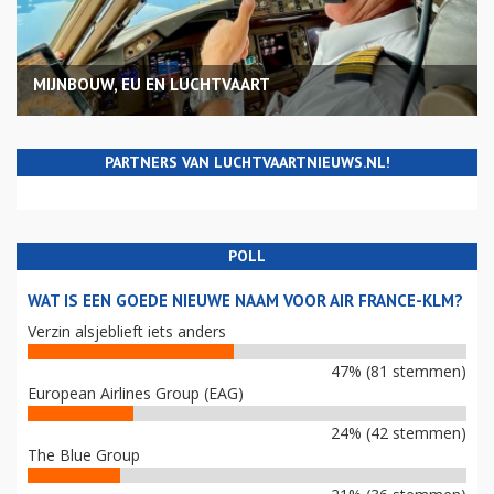
MIJNBOUW, EU EN LUCHTVAART
PARTNERS VAN LUCHTVAARTNIEUWS.NL!
POLL
WAT IS EEN GOEDE NIEUWE NAAM VOOR AIR FRANCE-KLM?
Verzin alsjeblieft iets anders
47% (81 stemmen)
European Airlines Group (EAG)
24% (42 stemmen)
The Blue Group