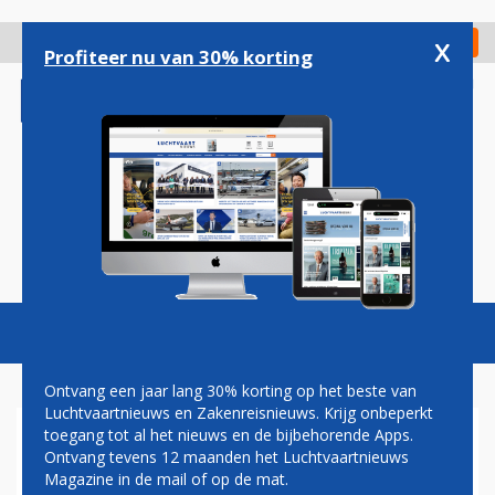
Overslaan
en
x
Digitaal Magazine
Registreer
Check in
naar
Profiteer nu van 30% korting
de
inhoud
gaan
Magazine
Podcasts
Vacatures
Toggl
naviga
Ontvang een jaar lang 30% korting op het beste van
Luchtvaartnieuws en Zakenreisnieuws. Krijg onbeperkt
toegang tot al het nieuws en de bijbehorende Apps.
VS WILLEN TWEE
Ontvang tevens 12 maanden het Luchtvaartnieuws
VLIEGTUIGEN VAN ROMAN
Magazine in de mail of op de mat.