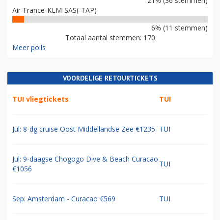
21% (36 stemmen)
Air-France-KLM-SAS(-TAP)
6% (11 stemmen)
Totaal aantal stemmen: 170
Meer polls
VOORDELIGE RETOURTICKETS
TUI vliegtickets
TUI
Jul: 8-dg cruise Oost Middellandse Zee €1235
TUI
Jul: 9-daagse Chogogo Dive & Beach Curacao
TUI
€1056
Sep: Amsterdam - Curacao €569
TUI