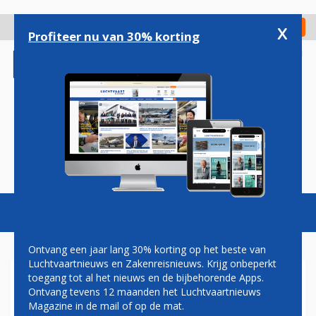
Overslaan
en
x
Digitaal Magazine
Registreer
Check in
naar
Profiteer nu van 30% korting
de
inhoud
gaan
Magazine
Podcasts
Vacatures
Toggl
naviga
Ontvang een jaar lang 30% korting op het beste van
Luchtvaartnieuws en Zakenreisnieuws. Krijg onbeperkt
toegang tot al het nieuws en de bijbehorende Apps.
INTERNATIONAL AVIATION
Ontvang tevens 12 maanden het Luchtvaartnieuws
SUPPORT: ANNEX II
Magazine in de mail of op de mat.