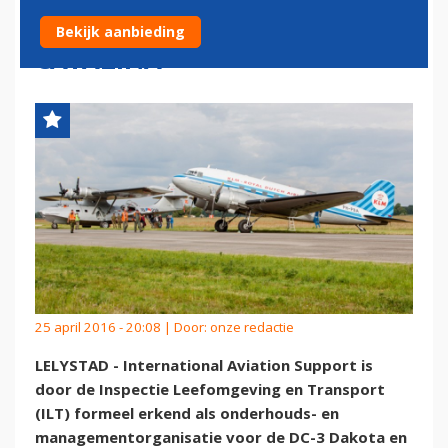
ERKENNING VOOR DC-3 EN
Bekijk aanbieding
CATALINA
25 april 2016 - 20:08 | Door:
onze redactie
LELYSTAD - International Aviation Support is
door de Inspectie Leefomgeving en Transport
(ILT) formeel erkend als onderhouds- en
managementorganisatie voor de DC-3 Dakota en