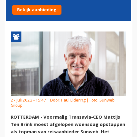
BIJ SUNWEB KWAM ALS
Bekijk aanbieding
VOLSLAGEN VERRASSING
27 juli 2023 - 15:47 | Door:
Paul Eldering
| Foto: Sunweb
Group
ROTTERDAM - Voormalig Transavia-CEO Mattijs
Ten Brink moest afgelopen woensdag opstappen
als topman van reisaanbieder Sunweb. Het