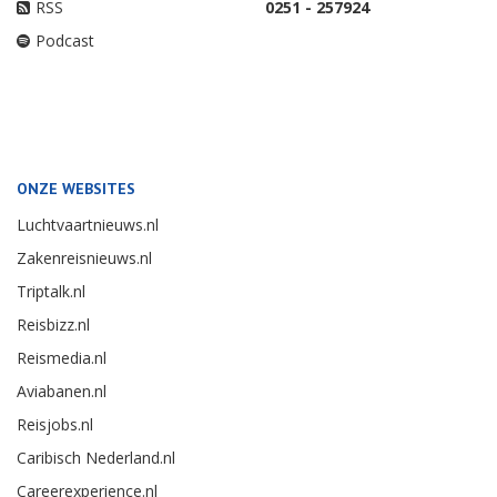
Twitter
Vragen over betaling
Facebook
Adreswijziging
LinkedIn
Opzeggen
Youtube
Overige vragen
Instagram
Telefoon:
RSS
0251 - 257924
Podcast
ONZE WEBSITES
Luchtvaartnieuws.nl
Zakenreisnieuws.nl
Triptalk.nl
Reisbizz.nl