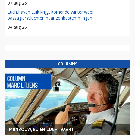
04 aug 26
easyJet wordt overgenomen door Apollo, Castlelake haakt af
06 aug 26
National Airlines voert langste vrachtvlucht met Boeing 777F
ooit uit
07 aug 26
Luchthaven Luik krijgt komende winter weer
passagiersvluchten naar zonbestemmingen
04 aug 26
COLUMNS