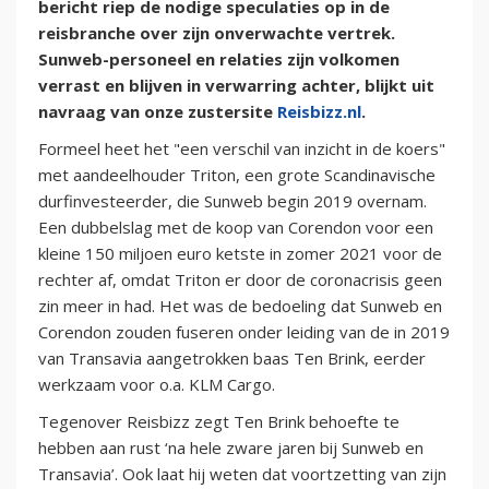
bericht riep de nodige speculaties op in de
reisbranche over zijn onverwachte vertrek.
Sunweb-personeel en relaties zijn volkomen
verrast en blijven in verwarring achter, blijkt uit
navraag van onze zustersite
Reisbizz.nl
.
Formeel heet het "een verschil van inzicht in de koers"
met aandeelhouder Triton, een grote Scandinavische
durfinvesteerder, die Sunweb begin 2019 overnam.
Een dubbelslag met de koop van Corendon voor een
kleine 150 miljoen euro ketste in zomer 2021 voor de
rechter af, omdat Triton er door de coronacrisis geen
zin meer in had. Het was de bedoeling dat Sunweb en
Corendon zouden fuseren onder leiding van de in 2019
van Transavia aangetrokken baas Ten Brink, eerder
werkzaam voor o.a. KLM Cargo.
Tegenover Reisbizz zegt Ten Brink behoefte te
hebben aan rust ‘na hele zware jaren bij Sunweb en
Transavia’. Ook laat hij weten dat voortzetting van zijn