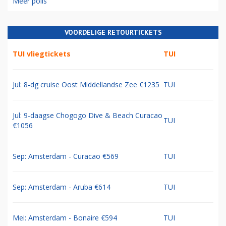
The Blue Group
21% (36 stemmen)
Air-France-KLM-SAS(-TAP)
6% (11 stemmen)
Totaal aantal stemmen: 170
Meer polls
VOORDELIGE RETOURTICKETS
TUI vliegtickets
TUI
Jul: 8-dg cruise Oost Middellandse Zee €1235
TUI
Jul: 9-daagse Chogogo Dive & Beach Curacao
TUI
€1056