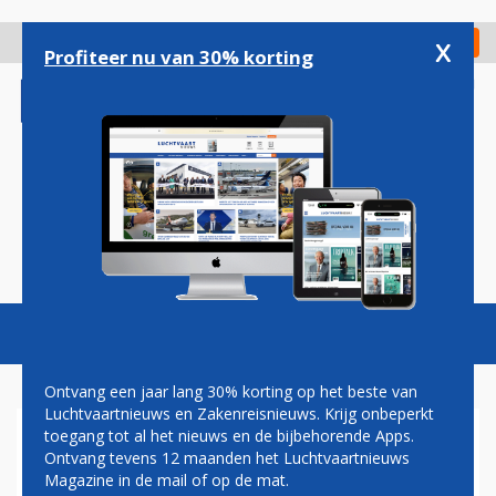
Overslaan
en
x
Digitaal Magazine
Registreer
Check in
naar
Profiteer nu van 30% korting
de
inhoud
gaan
Magazine
Podcasts
Vacatures
Toggl
naviga
Ontvang een jaar lang 30% korting op het beste van
Luchtvaartnieuws en Zakenreisnieuws. Krijg onbeperkt
toegang tot al het nieuws en de bijbehorende Apps.
VERTREK VOORMALIGE
Ontvang tevens 12 maanden het Luchtvaartnieuws
TRANSAVIA-CEO TEN BRINK
Magazine in de mail of op de mat.