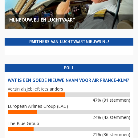
MIJNBOUW, EU EN LUCHTVAART
PARTNERS VAN LUCHTVAARTNIEUWS.NL!
POLL
WAT IS EEN GOEDE NIEUWE NAAM VOOR AIR FRANCE-KLM?
Verzin alsjeblieft iets anders
47% (81 stemmen)
European Airlines Group (EAG)
24% (42 stemmen)
The Blue Group
21% (36 stemmen)