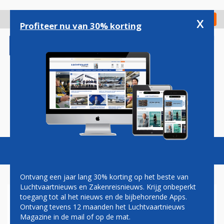
Overslaan
en
x
Digitaal Magazine
Registreer
Check in
naar
Profiteer nu van 30% korting
de
inhoud
gaan
Magazine
Podcasts
Vacatures
Toggl
naviga
Ontvang een jaar lang 30% korting op het beste van
Luchtvaartnieuws en Zakenreisnieuws. Krijg onbeperkt
toegang tot al het nieuws en de bijbehorende Apps.
AIRBUS SCHEPT DUIZEND
Ontvang tevens 12 maanden het Luchtvaartnieuws
BANEN BIJ DUITSE
Magazine in de mail of op de mat.